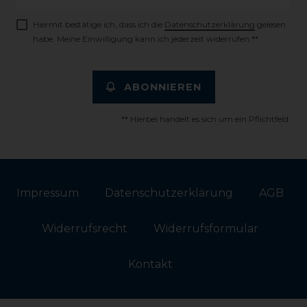
Honig
Hiermit bestätige ich, dass ich die
Daten­schutz­erklärung
gelesen
habe. Meine Einwilligung kann ich jederzeit widerrufen.**
ABONNIEREN
** Hierbei handelt es sich um ein Pflichtfeld.
Impressum
Daten­schutz­erklärung
AGB
Widerrufs­recht
Widerrufs­formular
Kontakt