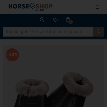
☰
0
-40%