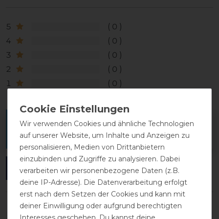
5
0
4
0
3
0
2
0
1
0
Melde dich an, um eine Kundenrezension zu
Wir verwenden Cookies und ähnliche Technologien
auf unserer Website, um Inhalte und Anzeigen zu
verfassen.
personalisieren, Medien von Drittanbietern
einzubinden und Zugriffe zu analysieren. Dabei
ANMELDEN
verarbeiten wir personenbezogene Daten (z.B.
deine IP-Adresse). Die Datenverarbeitung erfolgt
erst nach dem Setzen der Cookies und kann mit
deiner Einwilligung oder aufgrund berechtigten
Interesses geschehen. Du kannst deine