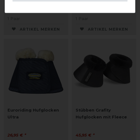
29,95 € *
26,95 € *
1
Paar
1
Paar
ARTIKEL MERKEN
ARTIKEL MERKEN
Euroriding Hufglocken
Stübben Grafity
Ultra
Hufglocken mit Fleece
26,95 € *
45,95 € *