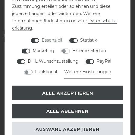
DETAILS ZUR PRODUKTSICHERHEIT
Zustimmung erteilen oder ablehnen und diese
jederzeit ändern oder widerrufen. Weitere
Informationen findest du in unserer
Daten­schutz­
erklärung
.
Diese Produkte könnten dich auch
interessieren
Essenziell
Statistik
Marketing
Externe Medien
DHL Wunschzustellung
PayPal
Funktional
Weitere Einstellungen
ALLE AKZEPTIEREN
ALLE ABLEHNEN
Waldhausen Hufglocke
Euroriding Hufglocken
Comfort Fur
Ultra
AUSWAHL AKZEPTIEREN