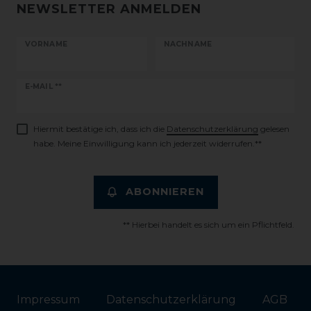
NEWSLETTER ANMELDEN
VORNAME
NACHNAME
Newsletter
E-MAIL **
Honig
Hiermit bestätige ich, dass ich die
Daten­schutz­erklärung
gelesen
habe. Meine Einwilligung kann ich jederzeit widerrufen.**
ABONNIEREN
** Hierbei handelt es sich um ein Pflichtfeld.
Impressum
Daten­schutz­erklärung
AGB