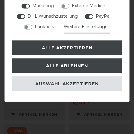
Marketing
Externe Medien
DHL Wunschzustellung
PayPal
Funktional
Weitere Einstellungen
ALLE AKZEPTIEREN
Neu
ALLE ABLEHNEN
Eskadron Platinum 26
Eskadron Basic Regular
funkelndes Halfter
PH Anbindestrick mit
AUSWAHL AKZEPTIEREN
Panihaken
39,95 € *
12,95 € *
ARTIKEL MERKEN
ARTIKEL MERKEN
-30%