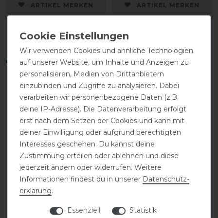
ARTIKEL MERKEN
ARTIKEL MERKEN
-25%
Wir verwenden Cookies und ähnliche Technologien
auf unserer Website, um Inhalte und Anzeigen zu
personalisieren, Medien von Drittanbietern
einzubinden und Zugriffe zu analysieren. Dabei
verarbeiten wir personenbezogene Daten (z.B.
deine IP-Adresse). Die Datenverarbeitung erfolgt
erst nach dem Setzen der Cookies und kann mit
Eskadron Basic Regular
Eskadron Heritage 25/26
deiner Einwilligung oder aufgrund berechtigten
PH Anbindestrick mit
Faux Fur Complete
Interesses geschehen. Du kannst deine
Panihaken
Halfter
Zustimmung erteilen oder ablehnen und diese
jederzeit ändern oder widerrufen. Weitere
Informationen findest du in unserer
Daten­schutz­
12,95 € *
statt 44,95 €
erklärung
.
33,50 € *
Essenziell
Statistik
ARTIKEL MERKEN
ARTIKEL MERKEN