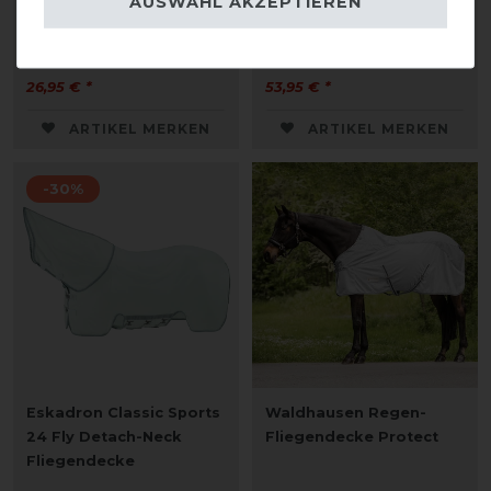
AUSWAHL AKZEPTIEREN
Fleece
Fliegendecke Reflection
26,95 € *
53,95 € *
ARTIKEL MERKEN
ARTIKEL MERKEN
-30%
Eskadron Classic Sports
Waldhausen Regen-
24 Fly Detach-Neck
Fliegendecke Protect
Fliegendecke