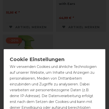
with Ears
15,95 € *
44,99 € *
ARTIKEL MERKEN
ARTIKEL MERKEN
-20%
Wir verwenden Cookies und ähnliche Technologien
auf unserer Website, um Inhalte und Anzeigen zu
personalisieren, Medien von Drittanbietern
einzubinden und Zugriffe zu analysieren. Dabei
verarbeiten wir personenbezogene Daten (z.B.
NAF Off Citronella
deine IP-Adresse). Die Datenverarbeitung erfolgt
Fliegenspray
erst nach dem Setzen der Cookies und kann mit
deiner Einwilligung oder aufgrund berechtigten