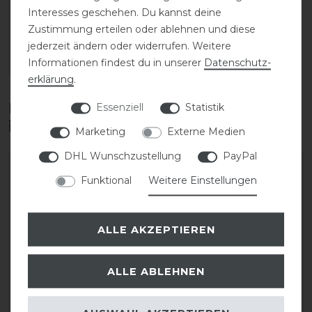
statt 21,95 €
Interesses geschehen. Du kannst deine
17,56 € *
Zustimmung erteilen oder ablehnen und diese
750
Milliliter
| 23,41 € / Liter
jederzeit ändern oder widerrufen. Weitere
Informationen findest du in unserer
Daten­schutz­
ARTIKEL MERKEN
erklärung
.
Diese Produkte könnten dich auch
Essenziell
Statistik
interessieren
Marketing
Externe Medien
DHL Wunschzustellung
PayPal
Funktional
Weitere Einstellungen
ALLE AKZEPTIEREN
ALLE ABLEHNEN
Euroriding Fliegendecke
Euroriding Ausreit-