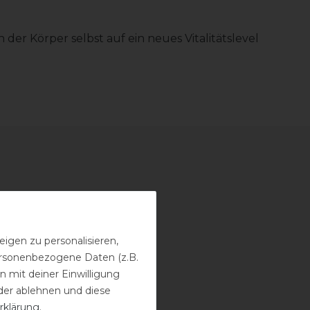
er Körper selbst auf ein neues Vitalitätslevel
igen zu personalisieren,
personenbezogene Daten (z.B.
 mit deiner Einwilligung
der ablehnen und diese
rklärung
.