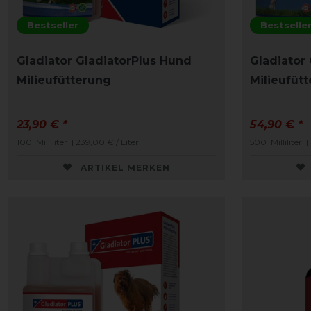
Bestseller
Bestselle
Gladiator GladiatorPlus Hund
Gladiator 
Milieufütterung
Milieufüt
23,90 € *
54,90 € *
100
Milliliter
| 239,00 € / Liter
500
Milliliter
|
ARTIKEL MERKEN