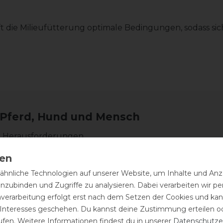
die Milieufütterung optimale Bedingungen, sodass sich d
n Pferd, Hund und Mensch
r Herausforderungen.
hnliche Technologien auf unserer Website, um Inhalte und Anze
inzubinden und Zugriffe zu analysieren. Dabei verarbeiten wir 
nverarbeitung erfolgt erst nach dem Setzen der Cookies und kann
.
 Interesses geschehen. Du kannst deine Zustimmung erteilen o
ufen. Weitere Informationen findest du in unserer
Daten­schutz­e