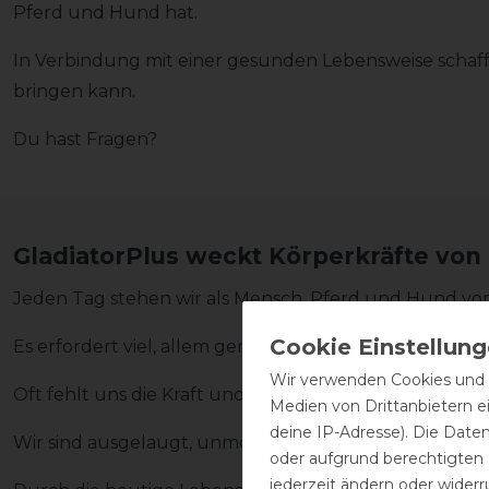
Pferd und Hund hat.
In Verbindung mit einer gesunden Lebensweise schafft 
bringen kann.
Du hast Fragen?
GladiatorPlus weckt Körperkräfte vo
Jeden Tag stehen wir als Mensch, Pferd und Hund vo
Es erfordert viel, allem gerecht zu werden.
Wir verwenden Cookies und ä
Oft fehlt uns die Kraft und Energie für Lebensfreude.
Medien von Drittanbietern e
deine IP-Adresse). Die Date
Wir sind ausgelaugt, unmotiviert und brauchen Pause
oder aufgrund berechtigten
jederzeit ändern oder widerr