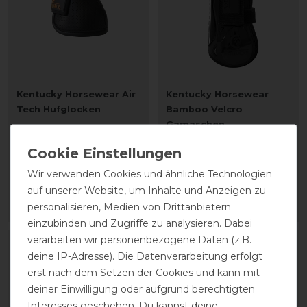
Kentucky Horsewear Air
Kentucky Horsewear
Tech Hufglocken
Bamboo Velcro
Gamaschen
62,99 € *
104,99 € *
1
Paar
Wir verwenden Cookies und ähnliche Technologien
1
Paar
auf unserer Website, um Inhalte und Anzeigen zu
personalisieren, Medien von Drittanbietern
ARTIKEL MERKEN
ARTIKEL MERKEN
einzubinden und Zugriffe zu analysieren. Dabei
verarbeiten wir personenbezogene Daten (z.B.
deine IP-Adresse). Die Datenverarbeitung erfolgt
erst nach dem Setzen der Cookies und kann mit
deiner Einwilligung oder aufgrund berechtigten
Interesses geschehen. Du kannst deine