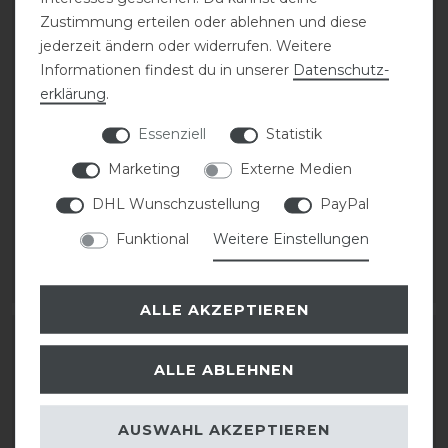
Zustimmung erteilen oder ablehnen und diese
jederzeit ändern oder widerrufen. Weitere
Informationen findest du in unserer
Daten­schutz­
erklärung
.
Kentucky Horsewear
Kentucky Horsewear
Essenziell
Statistik
Turnout-Gamaschen mit
Magnetic Recuptex
Veganem Schaffell
Bandagierunterlagen
Marketing
Externe Medien
DHL Wunschzustellung
PayPal
47,99 € *
129,99 € *
Funktional
Weitere Einstellungen
1
Paar
ARTIKEL MERKEN
ARTIKEL MERKEN
ALLE AKZEPTIEREN
ALLE ABLEHNEN
AUSWAHL AKZEPTIEREN