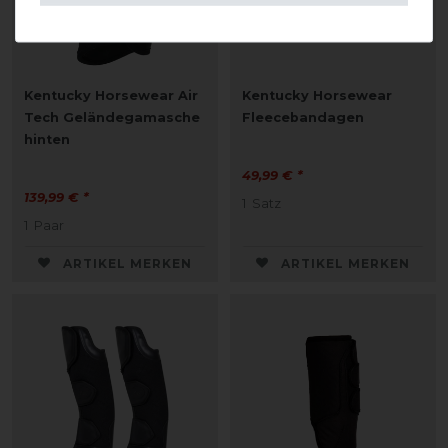
Kentucky Horsewear Air
Kentucky Horsewear
Tech Geländegamasche
Fleecebandagen
hinten
49,99 € *
139,99 € *
1
Satz
1
Paar
ARTIKEL MERKEN
ARTIKEL MERKEN