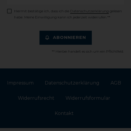
Honig
Hiermit bestätige ich, dass ich die
Daten­schutz­erklärung
gelesen
habe. Meine Einwilligung kann ich jederzeit widerrufen.**
ABONNIEREN
** Hierbei handelt es sich um ein Pflichtfeld.
Impressum
Daten­schutz­erklärung
AGB
Widerrufs­recht
Widerrufs­formular
Kontakt