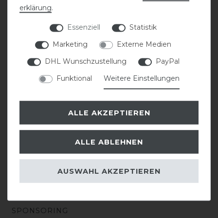
erklärung
.
KONTAKT
Essenziell
Statistik
BATTERIEENTSORGUNG
Marketing
Externe Medien
DHL Wunschzustellung
PayPal
Funktional
Weitere Einstellungen
EINKAUFEN
ANGEBOTE & AKTIONSGUTSCHEINE
ALLE AKZEPTIEREN
ZAHLUNG
ALLE ABLEHNEN
VERSAND
AUSWAHL AKZEPTIEREN
RÜCKSENDUNG
SPONSORING