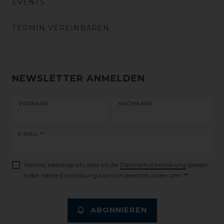
EVENTS
TERMIN VEREINBAREN
NEWSLETTER ANMELDEN
VORNAME
NACHNAME
Newsletter
E-MAIL **
Honig
Hiermit bestätige ich, dass ich die
Daten­schutz­erklärung
gelesen
habe. Meine Einwilligung kann ich jederzeit widerrufen.**
ABONNIEREN