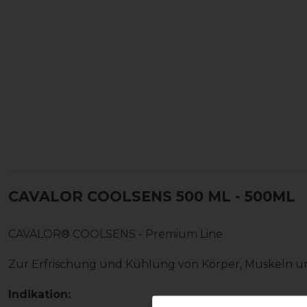
CAVALOR COOLSENS 500 ML
- 500ML
CAVALOR® COOLSENS - Premium Line
Zur Erfrischung und Kühlung von Körper, Muskeln 
Indikation: