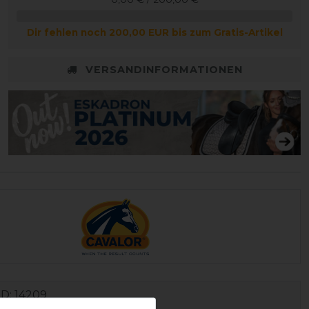
Dir fehlen noch 200,00 EUR bis zum Gratis-Artikel
VERSANDINFORMATIONEN
ID:
14209