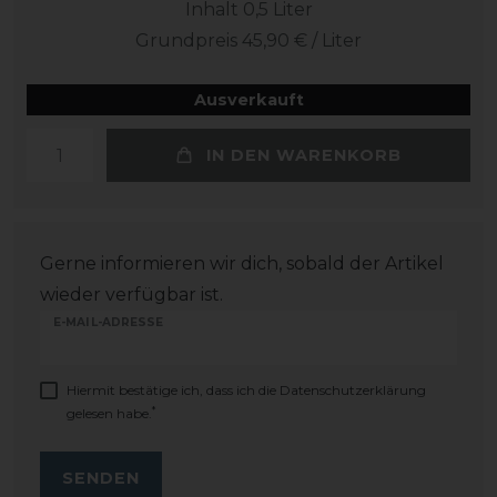
Inhalt
0,5
Liter
Grundpreis
45,90 € / Liter
Ausverkauft
IN DEN WARENKORB
Gerne informieren wir dich, sobald der Artikel
wieder verfügbar ist.
E-MAIL-ADRESSE
Hiermit bestätige ich, dass ich die
Daten­schutz­erklärung
*
gelesen habe.
SENDEN