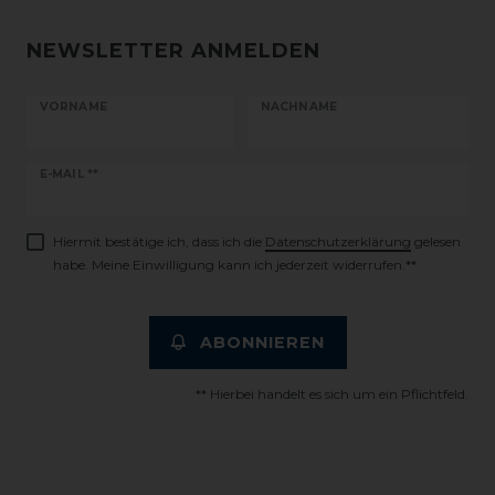
NEWSLETTER ANMELDEN
VORNAME
NACHNAME
Newsletter
E-MAIL **
Honig
Hiermit bestätige ich, dass ich die
Daten­schutz­erklärung
gelesen
habe. Meine Einwilligung kann ich jederzeit widerrufen.**
ABONNIEREN
** Hierbei handelt es sich um ein Pflichtfeld.