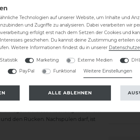
SKU:
CVL-
hen Ölen, um den Körper und d ie
revitalisieren. Es wirkt auch als
hnliche Technologien auf unserer Website, um Inhalte und Anze
EAN:
5425
inzubinden und Zugriffe zu analysieren. Dabei verarbeiten wir 
nverarbeitung erfolgt erst nach dem Setzen der Cookies und kann
Kundenr
 Interesses geschehen. Du kannst deine Zustimmung erteilen o
ufen. Weitere Informationen findest du in unserer
Daten­schutz­e
Inhalt von 1 Kappe (20 ml) in einem
Statistik
Marketing
Externe Medien
DHL
ugeben. Den Körper und vor allem den
5
ng waschen. Kann nach einigen Minuten
PayPal
Funktional
Weitere Einstellungen
4
 notwendig. Verwenden Sie max. eine
3
. Nur zur äußeren Anwendung.
2
EN
ALLE ABLEHNEN
AUS
von Kindern aufbewahren.
1
hen. Tragen Sie diese Mischung mit einem
 und den Rücken. Nachspülen darf, ist