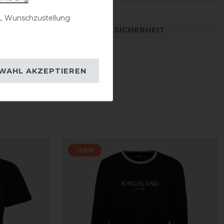
 Wunschzustellung
DETAILS ZUR PRODUKTSICHERHEIT
WAHL AKZEPTIEREN
-20%