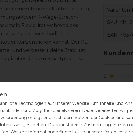
ewegungsfreiheit zu bieten. Die
rm und eine schmeichelhafte Passform,
Varianten-
s atmungsaktivem 4-Wege-Stretch-
SKU:
KIN-
aximale Flexibilität während des
ut zuverlässig vor schädlichen
EAN:
7037
nteuer konzentrieren kannst. Der KL-
attel und verbessert deine Stabilität
Kundenr
öglicht es dir, dein Smartphone sicher
5
4
3
2
hnliche Technologien auf unserer Website, um Inhalte und Anze
inzubinden und Zugriffe zu analysieren. Dabei verarbeiten wir 
1
nverarbeitung erfolgt erst nach dem Setzen der Cookies und kann
 Interesses geschehen. Du kannst deine Zustimmung erteilen o
ufen. Weitere Informationen findest du in unserer
Daten­schutz­e