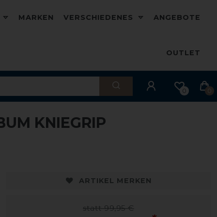
D
MARKEN
VERSCHIEDENES
ANGEBOTE
OUTLET
0
0
 BUM KNIEGRIP
-50%
-
ARTIKEL MERKEN
statt 99,95 €