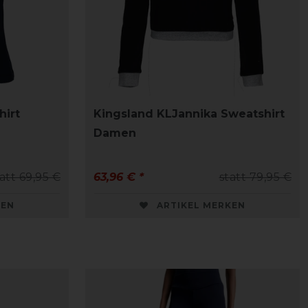
hirt
Kingsland KLJannika Sweatshirt
Damen
att 69,95 €
63,96 € *
statt 79,95 €
KEN
ARTIKEL MERKEN