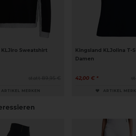
 KLJiro Sweatshirt
Kingsland KLJolina T-S
Damen
statt 89,95 €
42,00 € *
st
ARTIKEL MERKEN
ARTIKEL MER
eressieren