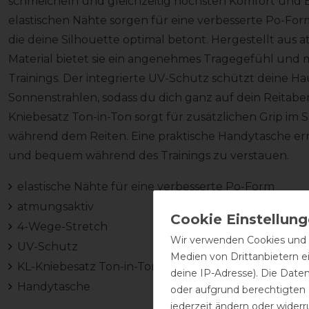
schmeicheln und gleichzeitig höchsten Komfort und B
elastischen Nähte sorgen für eine verbesserte Po-Fo
die deine Silhouette optimal betont. Hergestellt au
Material bietet sie ein angenehmes Tragegefühl und m
Trainings. Der integrierte UV-Schutz schützt deine Ha
Sonnenstrahlen, sodass du dich ganz auf dein Reitabe
Kniebesatz Ton-in-Ton sorgt für zusätzlichen Grip im S
während dem Reiten. Eine praktische Handytasche erm
und bequem während des Trainings zu verstauen.
elastische Nähte für eine verbesserte Po-Form
atmungsaktiv
4-Wege-Stretch
Wir verwenden Cookies und ä
UV-Schutz
Medien von Drittanbietern e
KL-Kniebesatz Ton-in-Ton
deine IP-Adresse). Die Date
Handytasche
oder aufgrund berechtigten
jederzeit ändern oder widerr