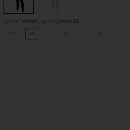
Größe Bekleidung Kingsland:
XS
XXS
XS
S
M
L
XL