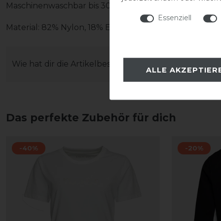
Maschinenwaschbar bis 30 Grad. Bitte nicht im Trockn
Essenziell
Material: 82% Nylon, 18% Elasthan
Wie hat dir die Artikelbeschreibung gefallen?
ALLE AKZEPTIER
Das perfekte Zubehör für dich
-40%
-20%