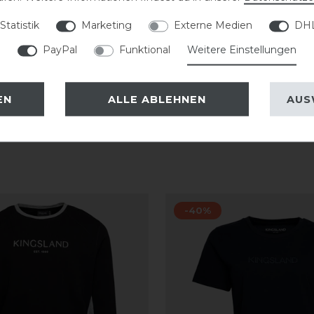
er trocknen.
Statistik
Marketing
Externe Medien
DHL
PayPal
Funktional
Weitere Einstellungen
EN
ALLE ABLEHNEN
AUS
-40%