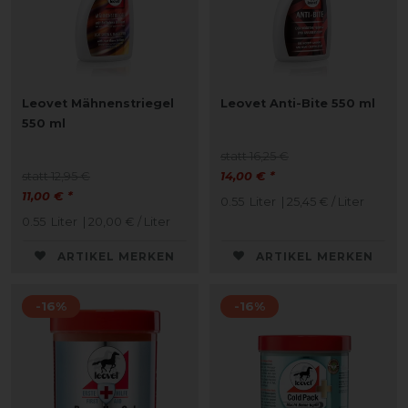
Leovet Mähnenstriegel
Leovet Anti-Bite 550 ml
550 ml
statt 16,25 €
statt 12,95 €
14,00 € *
11,00 € *
0.55
Liter
| 25,45 € / Liter
0.55
Liter
| 20,00 € / Liter
ARTIKEL MERKEN
ARTIKEL MERKEN
-16%
-16%