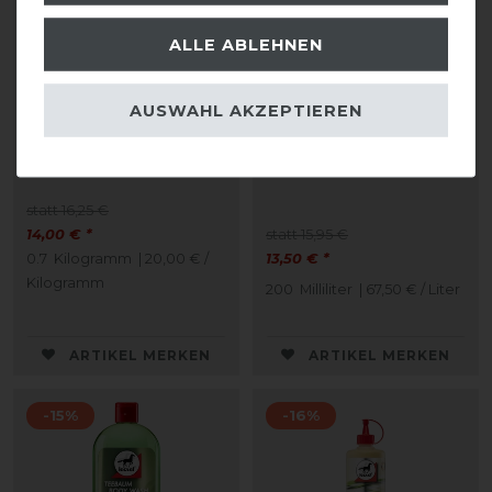
ALLE ABLEHNEN
AUSWAHL AKZEPTIEREN
Leovet HAMBA-Vet 700g
Leovet Strahlsan mit
Pinsel
statt 16,25 €
14,00 € *
statt 15,95 €
0.7
Kilogramm
| 20,00 € /
13,50 € *
Kilogramm
200
Milliliter
| 67,50 € / Liter
ARTIKEL MERKEN
ARTIKEL MERKEN
-15%
-16%