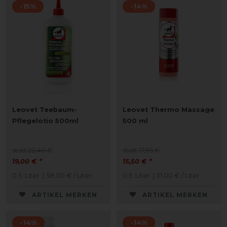
-15%
-14%
Leovet Teebaum-
Leovet Thermo Massage
Pflegelotio 500ml
500 ml
statt 22,40 €
statt 17,95 €
19,00 € *
15,50 € *
0.5
Liter
| 38,00 € / Liter
0.5
Liter
| 31,00 € / Liter
ARTIKEL MERKEN
ARTIKEL MERKEN
-14%
-14%