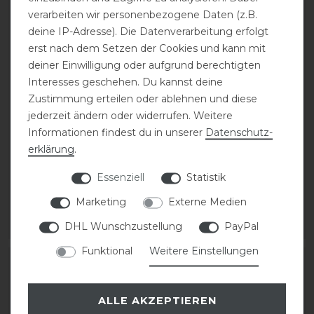
verarbeiten wir personenbezogene Daten (z.B.
deine IP-Adresse). Die Datenverarbeitung erfolgt
erst nach dem Setzen der Cookies und kann mit
deiner Einwilligung oder aufgrund berechtigten
Interesses geschehen. Du kannst deine
Zustimmung erteilen oder ablehnen und diese
Leovet Silkcare
Leovet Schimmel
jederzeit ändern oder widerrufen. Weitere
Shampoo 500 ml
Striegel 550 ml
Informationen findest du in unserer
Daten­schutz­
erklärung
.
statt 14,15 €
statt 16,95 €
Essenziell
Statistik
12,00 € *
14,50 € *
0.5
Liter
| 24,00 € / Liter
0.55
Liter
| 26,36 € / Liter
Marketing
Externe Medien
DHL Wunschzustellung
PayPal
ARTIKEL MERKEN
ARTIKEL MERKEN
Funktional
Weitere Einstellungen
-14%
-15%
ALLE AKZEPTIEREN