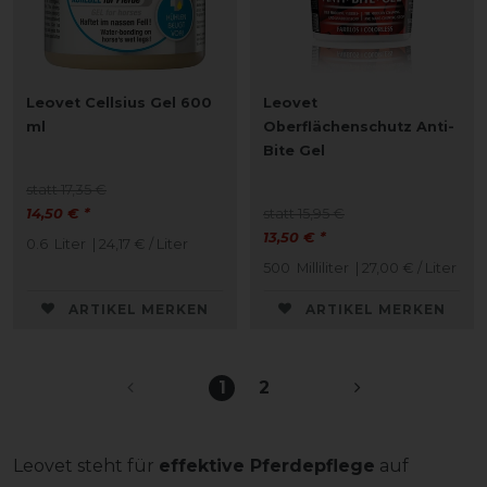
Leovet Cellsius Gel 600
Leovet
ml
Oberflächenschutz Anti-
Bite Gel
statt 17,35 €
14,50 € *
statt 15,95 €
13,50 € *
0.6
Liter
| 24,17 € / Liter
500
Milliliter
| 27,00 € / Liter
ARTIKEL MERKEN
ARTIKEL MERKEN
1
2
Leovet steht für
effektive Pferdepflege
auf