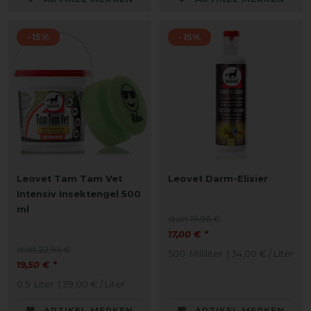
-15%
-15%
Leovet Tam Tam Vet
Leovet Darm-Elixier
Intensiv Insektengel 500
ml
statt 19,95 €
17,00 € *
statt 22,95 €
500
Milliliter
| 34,00 € / Liter
19,50 € *
0.5
Liter
| 39,00 € / Liter
ARTIKEL MERKEN
ARTIKEL MERKEN