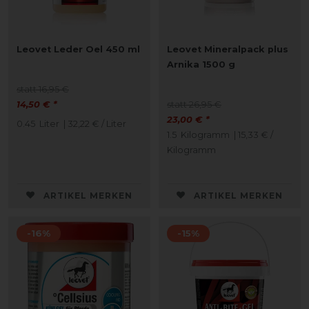
Leovet Leder Oel 450 ml
Leovet Mineralpack plus
Arnika 1500 g
statt 16,95 €
14,50 € *
statt 26,95 €
23,00 € *
0.45
Liter
| 32,22 € / Liter
1.5
Kilogramm
| 15,33 € /
Kilogramm
ARTIKEL MERKEN
ARTIKEL MERKEN
-16%
-15%