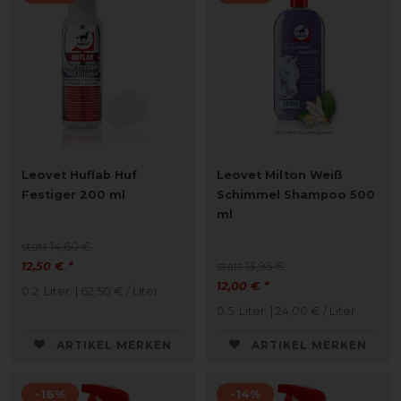
Leovet Huflab Huf
Leovet Milton Weiß
Festiger 200 ml
Schimmel Shampoo 500
ml
statt 14,60 €
12,50 € *
statt 13,95 €
12,00 € *
0.2
Liter
| 62,50 € / Liter
0.5
Liter
| 24,00 € / Liter
ARTIKEL MERKEN
ARTIKEL MERKEN
-16%
-14%