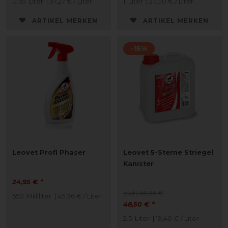
0.55
Liter
| 37,27 € / Liter
1
Liter
| 27,00 € / Liter
ARTIKEL MERKEN
ARTIKEL MERKEN
-15%
Leovet Profi Phaser
Leovet 5-Sterne Striegel
Kanister
24,95 € *
statt 56,95 €
550
Milliliter
| 45,36 € / Liter
48,50 € *
2.5
Liter
| 19,40 € / Liter