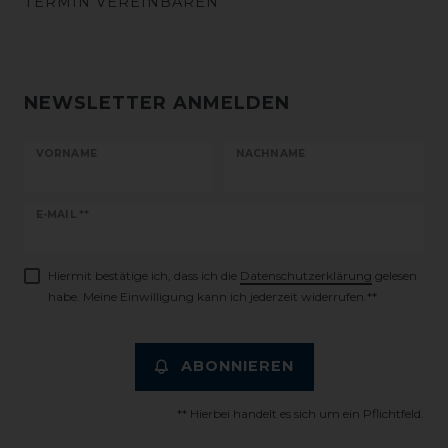
TERMIN VEREINBAREN
NEWSLETTER ANMELDEN
VORNAME
NACHNAME
Newsletter
E-MAIL **
Honig
Hiermit bestätige ich, dass ich die
Daten­schutz­erklärung
gelesen
habe. Meine Einwilligung kann ich jederzeit widerrufen.**
ABONNIEREN
** Hierbei handelt es sich um ein Pflichtfeld.