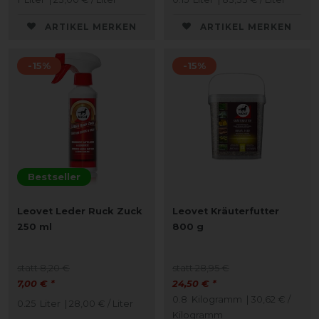
ARTIKEL MERKEN
ARTIKEL MERKEN
-15%
-15%
Bestseller
Leovet Leder Ruck Zuck
Leovet Kräuterfutter
250 ml
800 g
statt 8,20 €
statt 28,95 €
7,00 € *
24,50 € *
0.8
Kilogramm
| 30,62 € /
0.25
Liter
| 28,00 € / Liter
Kilogramm