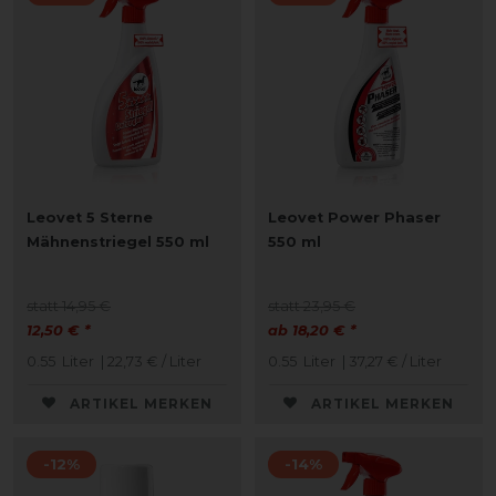
Leovet 5 Sterne
Leovet Power Phaser
Mähnenstriegel 550 ml
550 ml
statt 14,95 €
statt 23,95 €
12,50 € *
ab 18,20 € *
0.55
Liter
| 22,73 € / Liter
0.55
Liter
| 37,27 € / Liter
ARTIKEL MERKEN
ARTIKEL MERKEN
-12%
-14%