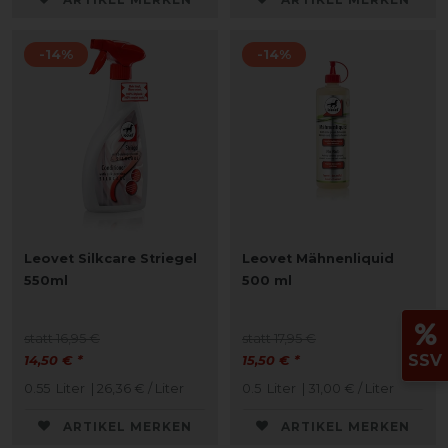
-14%
-14%
Leovet Silkcare Striegel
Leovet Mähnenliquid
550ml
500 ml
statt 16,95 €
statt 17,95 €
SSV
14,50 € *
15,50 € *
0.55
Liter
| 26,36 € / Liter
0.5
Liter
| 31,00 € / Liter
ARTIKEL MERKEN
ARTIKEL MERKEN