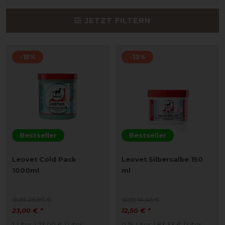
JETZT FILTERN
-15%
-13%
Bestseller
Bestseller
Leovet Cold Pack
Leovet Silbersalbe 150
1000ml
ml
statt 26,95 €
statt 14,45 €
23,00 € *
12,50 € *
1
Liter
| 23,00 € / Liter
0.15
Liter
| 83,33 € / Liter