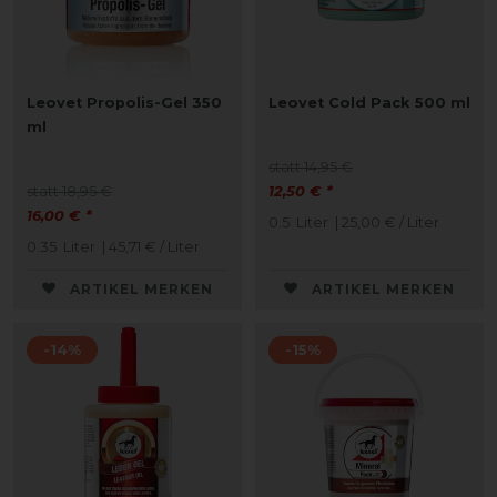
Leovet Propolis-Gel 350
Leovet Cold Pack 500 ml
ml
statt 14,95 €
statt 18,95 €
12,50 € *
16,00 € *
0.5
Liter
| 25,00 € / Liter
0.35
Liter
| 45,71 € / Liter
ARTIKEL MERKEN
ARTIKEL MERKEN
-14%
-15%