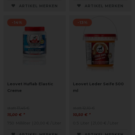
ARTIKEL MERKEN
ARTIKEL MERKEN
-14%
-13%
Leovet Huflab Elastic
Leovet Leder Seife 500
Creme
ml
statt 17,45 €
statt 12,10 €
15,00 € *
10,50 € *
750
Milliliter
| 20,00 € / Liter
0.5
Liter
| 21,00 € / Liter
ARTIKEL MERKEN
ARTIKEL MERKEN