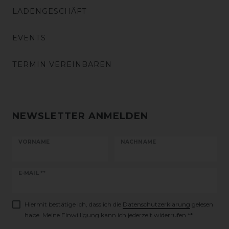
LADENGESCHÄFT
EVENTS
TERMIN VEREINBAREN
NEWSLETTER ANMELDEN
VORNAME
NACHNAME
Newsletter
E-MAIL **
Honig
Hiermit bestätige ich, dass ich die
Daten­schutz­erklärung
gelesen
habe. Meine Einwilligung kann ich jederzeit widerrufen.**