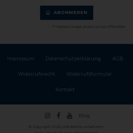
ABONNIEREN
** Hierbei handelt es sich um ein Pflichtfeld.
Impressum
Daten­schutz­erklärung
AGB
Widerrufs­recht
Widerrufs­formular
Kontakt
Blog
© Copyright 2026 | Alle Rechte vorbehalten.
* inkl. ges. MwSt. zzgl.
Versandkosten