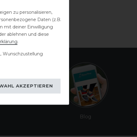
igen zu personalisieren,
personenbezogene Daten (z.B.
 mit deiner Einwilligung
der ablehnen und diese
rklärung
.
 Wunschzustellung
WAHL AKZEPTIEREN
Blog