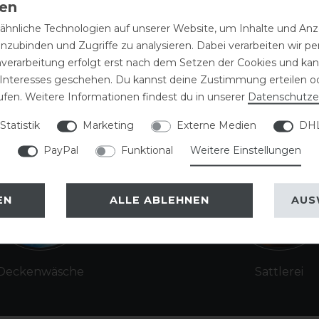
hnliche Technologien auf unserer Website, um Inhalte und Anze
 35,80 € / Kilogramm
inzubinden und Zugriffe zu analysieren. Dabei verarbeiten wir 
ARTIKEL MERKEN
nverarbeitung erfolgt erst nach dem Setzen der Cookies und kann
 Interesses geschehen. Du kannst deine Zustimmung erteilen o
ufen. Weitere Informationen findest du in unserer
Daten­schutz­e
Statistik
Marketing
Externe Medien
DHL
PayPal
Funktional
Weitere Einstellungen
EN
ALLE ABLEHNEN
AUS
Deckenwäsche
Sattlerei