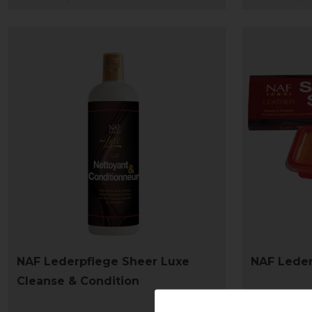
NAF Lederpflege Sheer Luxe
NAF Leder
Cleanse & Condition