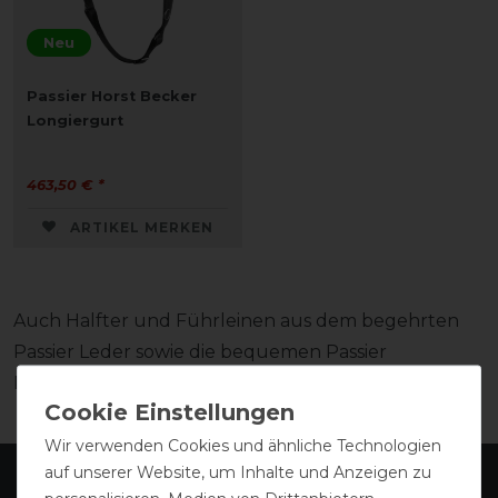
Neu
Passier Horst Becker
Longiergurt
463,50 € *
ARTIKEL MERKEN
Auch Halfter und Führleinen aus dem begehrten
Passier Leder sowie die bequemen Passier
Pferdedecken überzeugen mit bester Qualität.
Wir verwenden Cookies und ähnliche Technologien
auf unserer Website, um Inhalte und Anzeigen zu