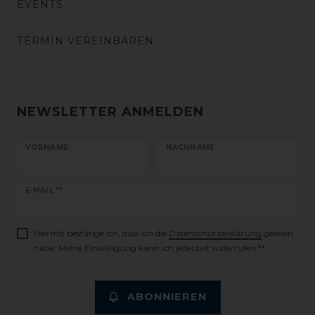
EVENTS
TERMIN VEREINBAREN
NEWSLETTER ANMELDEN
VORNAME
NACHNAME
Newsletter
E-MAIL **
Honig
Hiermit bestätige ich, dass ich die
Daten­schutz­erklärung
gelesen
habe. Meine Einwilligung kann ich jederzeit widerrufen.**
ABONNIEREN