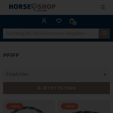
☰
0
PFIFF
JETZT FILTERN
-40%
-40%