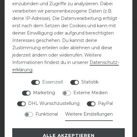
einzubinden und Zugriffe zu analysieren. Dabei
verarbeiten wir personenbezogene Daten (z.B.
deine IP-Adresse). Die Datenverarbeitung erfolgt
erst nach dem Setzen der Cookies und kann mit
deiner Einwilligung oder aufgrund berechtigten
SERVICE
Interesses geschehen. Du kannst deine
Zustimmung erteilen oder ablehnen und diese
jederzeit ändern oder widerrufen. Weitere
GRÖSSENTABELLE
Informationen findest du in unserer
Daten­schutz­
erklärung
.
BESTICKUNG
Essenziell
Statistik
SATTLEREI
Marketing
Externe Medien
REPARATUR
DHL Wunschzustellung
PayPal
Funktional
Weitere Einstellungen
DECKENWÄSCHE
KONTAKT
ALLE AKZEPTIEREN