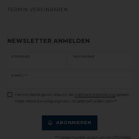
TERMIN VEREINBAREN
NEWSLETTER ANMELDEN
VORNAME
NACHNAME
Newsletter
E-MAIL **
Honig
Hiermit bestätige ich, dass ich die
Daten­schutz­erklärung
gelesen
habe. Meine Einwilligung kann ich jederzeit widerrufen.**
ABONNIEREN
** Hierbei handelt es sich um ein Pflichtfeld.