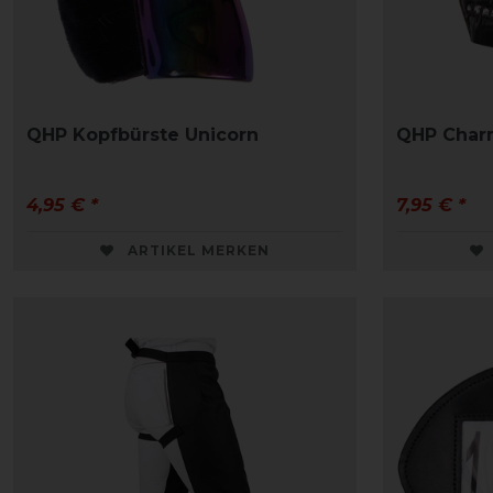
QHP Kopfbürste Unicorn
QHP Char
4,95 € *
7,95 € *
ARTIKEL MERKEN