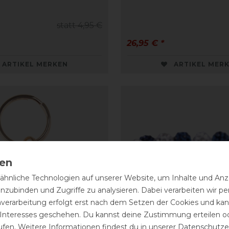
statt 4,95 €
26,95 € *
ARTIKEL MERKEN
ARTIKEL MER
hnliche Technologien auf unserer Website, um Inhalte und Anze
inzubinden und Zugriffe zu analysieren. Dabei verarbeiten wir 
nverarbeitung erfolgt erst nach dem Setzen der Cookies und kann
 Interesses geschehen. Du kannst deine Zustimmung erteilen o
ufen. Weitere Informationen findest du in unserer
Daten­schutz­e