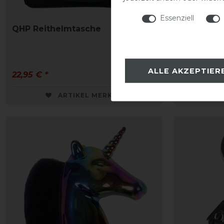
Essenziell
QHP Reithelmtasche
QHP Tren
Weihnach
ALLE AKZEPTIER
22,95 € *
7,16 € *
ARTIKEL MERKEN