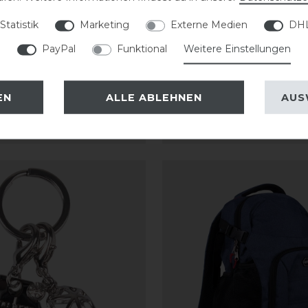
Statistik
Marketing
Externe Medien
DHL
senanhänger
QHP Haar-Knotenband 
PayPal
Funktional
Weitere Einstellungen
ten
EN
ALLE ABLEHNEN
AUS
statt 7,95 €
13,50 € *
ARTIKEL MERKEN
ARTIKEL MER