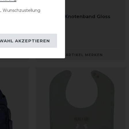
 Wunschzustellung
Gloss
QHP Haar-Knotenband Gloss
WAHL AKZEPTIEREN
13,50 € *
KEN
ARTIKEL MERKEN