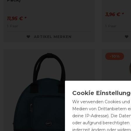
3,96 € *
11,95 € *
1
Paar
1
Paar
ARTIKEL MERKEN
-10%
Wir verwenden Cookies und ä
Medien von Drittanbietern e
deine IP-Adresse). Die Date
oder aufgrund berechtigten
jederzeit ändern oder widerr