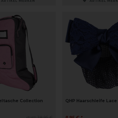
ARTIKEL MERKEN
ARTIKEL MER
eltasche Collection
QHP Haarschleife Lace
statt 38,95 €
8,95 € *