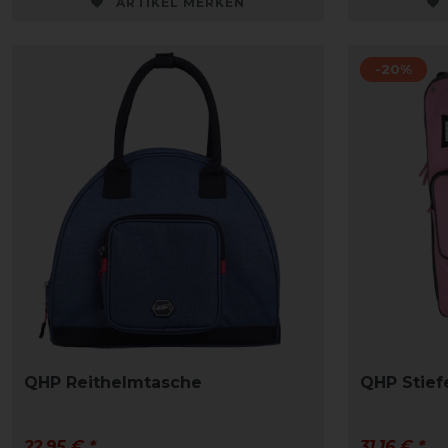
ARTIKEL MERKEN
-20%
QHP Reithelmtasche
QHP Stief
22,95 € *
31,16 € *