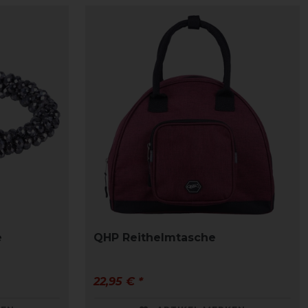
e
QHP Reithelmtasche
22,95 € *