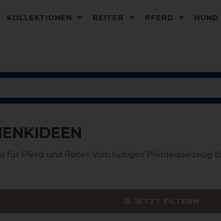
KOLLEKTIONEN
REITER
PFERD
HUN
HENKIDEEN
 für Pferd und Reiter. Vom lustigen Pferdespielzeug b
JETZT FILTERN