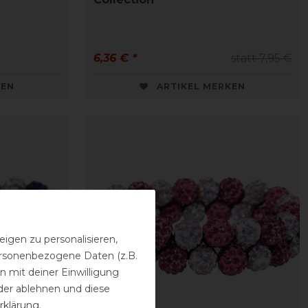
6,36 € *
statt 7,95 €
KEN
ARTIKEL MERKEN
igen zu personalisieren,
personenbezogene Daten (z.B.
 mit deiner Einwilligung
der ablehnen und diese
rklärung
.