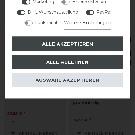
Marketing
Externe Medien
8,95 € *
DHL Wunschzustellung
PayPal
ARTIKEL MERKEN
ARTIKEL MERKEN
Funktional
Weitere Einstellungen
ALLE AKZEPTIEREN
ALLE ABLEHNEN
AUSWAHL AKZEPTIEREN
QHP Nummernhalter
QHP Schlaufzügel Basic
pro Anti-slip
23,95 € *
24,95 € *
1
Paar
ARTIKEL MERKEN
ARTIKEL MERKEN