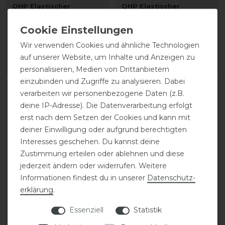
QHP Elastischer
QHP Elastischer
Deckengurt
Deckengurt
Wir verwenden Cookies und ähnliche Technologien
8,95 € *
8,95 € *
auf unserer Website, um Inhalte und Anzeigen zu
ARTIKEL MERKEN
ARTIKEL MERKEN
personalisieren, Medien von Drittanbietern
einzubinden und Zugriffe zu analysieren. Dabei
verarbeiten wir personenbezogene Daten (z.B.
deine IP-Adresse). Die Datenverarbeitung erfolgt
erst nach dem Setzen der Cookies und kann mit
deiner Einwilligung oder aufgrund berechtigten
Interesses geschehen. Du kannst deine
Zustimmung erteilen oder ablehnen und diese
jederzeit ändern oder widerrufen. Weitere
Informationen findest du in unserer
Daten­schutz­
erklärung
.
QHP Maria-Hilf-Riemen
QHP Elastischer
Deckengurt
Essenziell
Statistik
10,95 € *