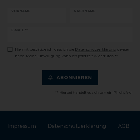
VORNAME
NACHNAME
Newsletter
E-MAIL **
Honig
Hiermit bestätige ich, dass ich die
Daten­schutz­erklärung
gelesen
habe. Meine Einwilligung kann ich jederzeit widerrufen.**
ABONNIEREN
** Hierbei handelt es sich um ein Pflichtfeld.
Impressum
Daten­schutz­erklärung
AGB