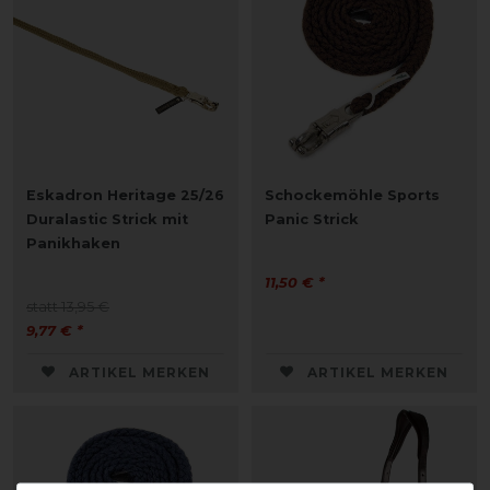
Eskadron Heritage 25/26
Schockemöhle Sports
Duralastic Strick mit
Panic Strick
Panikhaken
11,50 € *
statt 13,95 €
9,77 € *
ARTIKEL MERKEN
ARTIKEL MERKEN