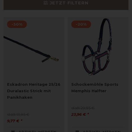
JETZT FILTERN
-30%
-20%
Eskadron Heritage 25/26
Schockemöhle Sports
Duralastic Strick mit
Memphis Halfter
Panikhaken
statt 29,95 €
statt 13,95 €
23,96 € *
9,77 € *