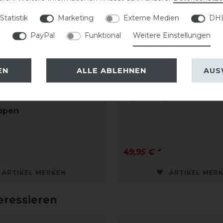
Statistik
Marketing
Externe Medien
DHL
PayPal
Funktional
Weitere Einstellungen
EN
ALLE ABLEHNEN
AUS
hle Air Flow
Schockemöhle Air Silen
Fetlock Boots Fur
Style Fliegenohren
ppen
49,95 € *
ARTIKEL MERKEN
ARTIKEL MER
eressieren