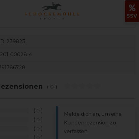
SSV
ID:
239823
1201-00028-4
791386728
ezensionen
(0)
0
Melde dich an, um eine
0
Kundenrezension zu
0
verfassen.
0