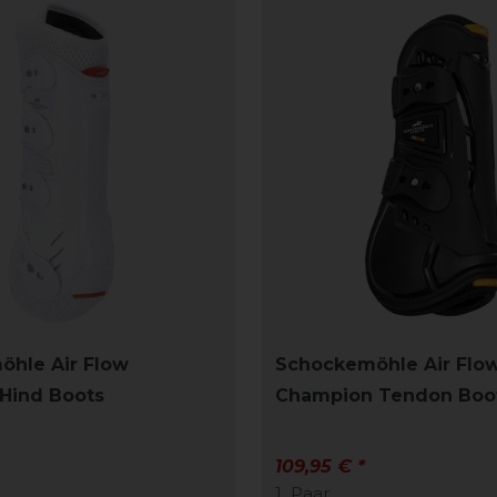
hle Air Flow
Schockemöhle Air Flo
Hind Boots
Champion Tendon Boo
109,95 € *
1
Paar