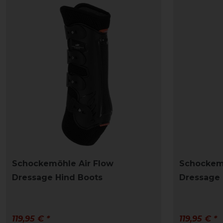
Schockemöhle Air Flow
Schockemö
Dressage Hind Boots
Dressage 
119,95 € *
119,95 € *