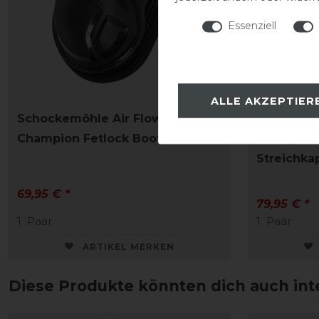
Essenziell
ALLE AKZEPTIER
Schockemöhle Air Flow
Schockemö
Champion Fetlock Boots
Champion 
Streichka
69,95 € *
79,95 € *
1
Paar
1
Paar
ARTIKEL MERKEN
Diese Produkte könnten dich auch int