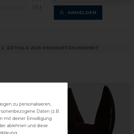
0
ANMELDEN
DETAILS ZUR PRODUKTSICHERHEIT
igen zu personalisieren,
personenbezogene Daten (z.B.
 mit deiner Einwilligung
der ablehnen und diese
rklärung
.