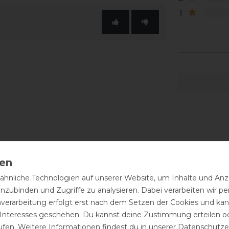
1
hnliche Technologien auf unserer Website, um Inhalte und Anze
inzubinden und Zugriffe zu analysieren. Dabei verarbeiten wir 
nverarbeitung erfolgt erst nach dem Setzen der Cookies und kann
 Interesses geschehen. Du kannst deine Zustimmung erteilen o
ufen. Weitere Informationen findest du in unserer
Daten­schutz­e