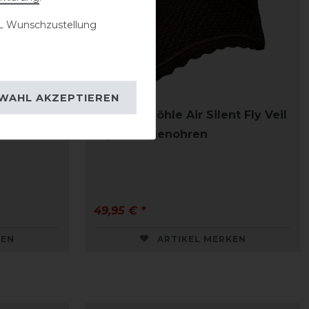
 Wunschzustellung
WAHL AKZEPTIEREN
t Fly Veil
Schockemöhle Air Silent Fly Veil
Style Fliegenohren
49,95 € *
KEN
ARTIKEL MERKEN