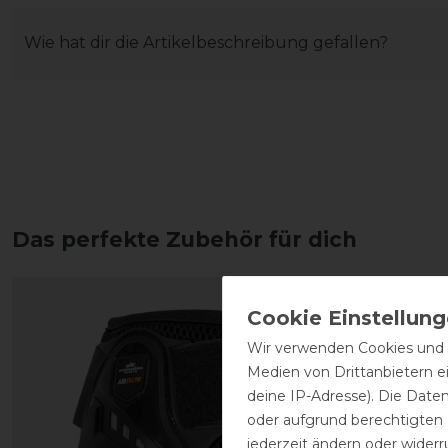
Wie hat dir die Artikelbeschreibung gefallen?
Das perfekte Zubehör für dich
Wir verwenden Cookies und ä
Medien von Drittanbietern e
deine IP-Adresse). Die Date
oder aufgrund berechtigten
jederzeit ändern oder widerr