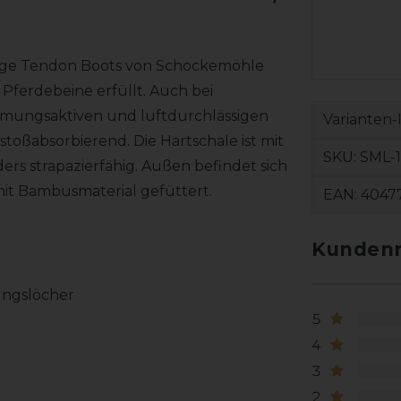
sage Tendon Boots von Schockemöhle
ferdebeine erfüllt. Auch bei
atmungsaktiven und luftdurchlässigen
Varianten-
toßabsorbierend. Die Hartschale ist mit
SKU:
SML-
rs strapazierfähig. Außen befindet sich
mit Bambusmaterial gefüttert.
EAN:
4047
Kundenr
ungslöcher
5
4
3
2