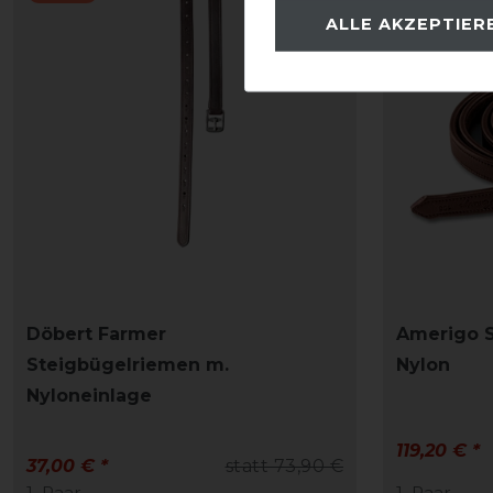
ALLE AKZEPTIER
Döbert Farmer
Amerigo 
Steigbügelriemen m.
Nylon
Nyloneinlage
119,20 € *
37,00 € *
statt 73,90 €
1
Paar
1
Paar