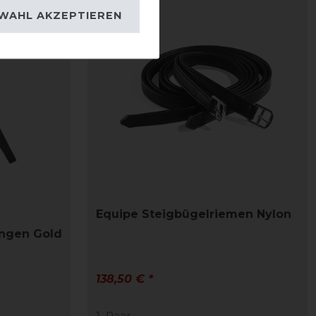
WAHL AKZEPTIEREN
Equipe Steigbügelriemen Nylon
ingen Gold
138,50 € *
1
Paar