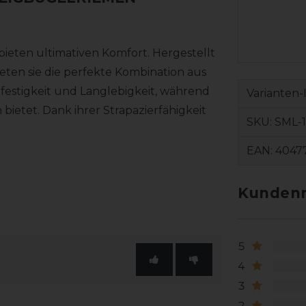
ieten ultimativen Komfort. Hergestellt
ten sie die perfekte Kombination aus
ißfestigkeit und Langlebigkeit, während
Varianten-
ietet. Dank ihrer Strapazierfähigkeit
SKU:
SML-
EAN:
4047
Kundenr
5
4
3
2