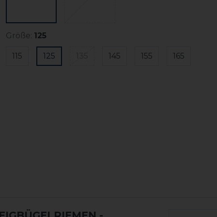
Größe:
125
115
125
135
145
155
165
EIGBÜGELRIEMEN
-