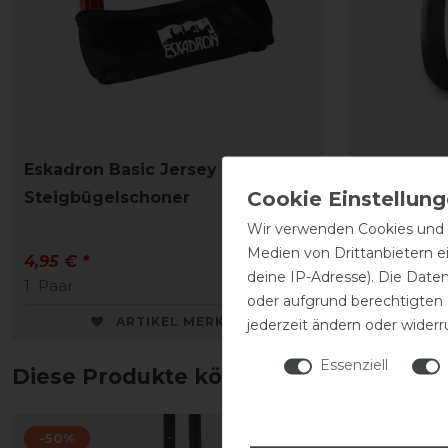
Eskadron Basic Jersey St-Cover
Euroridin
Steigbügelschoner
Rider Con
Wir verwenden Cookies und ä
Medien von Drittanbietern e
4,95 € *
198,00 € *
deine IP-Adresse). Die Date
1
Paar
1
Paar
oder aufgrund berechtigten
ARTIKEL MERKEN
jederzeit ändern oder widerr
Essenziell
Diese Produkte könnten dich auch int
-50%
-20%