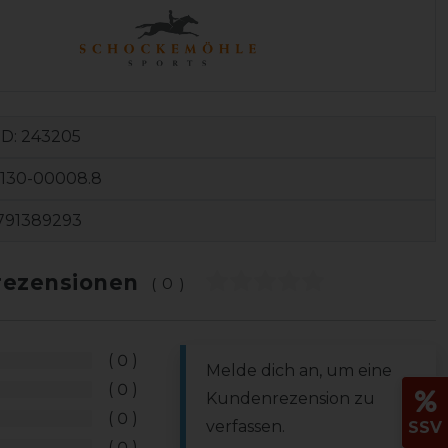
ID:
243205
1130-00008.8
791389293
ezensionen
(0)
0
Melde dich an, um eine
0
Kundenrezension zu
0
verfassen.
SSV
0