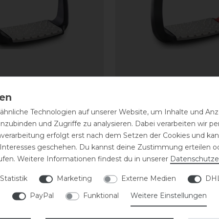
g Steigbügel Royal
Euroriding Steigbügel 
cept
Rider Concept
hnliche Technologien auf unserer Website, um Inhalte und Anze
inzubinden und Zugriffe zu analysieren. Dabei verarbeiten wir 
198,00 € *
nverarbeitung erfolgt erst nach dem Setzen der Cookies und kann
1
Paar
 Interesses geschehen. Du kannst deine Zustimmung erteilen o
ARTIKEL MERKEN
ARTIKEL MER
ufen. Weitere Informationen findest du in unserer
Daten­schutz­e
Statistik
Marketing
Externe Medien
DHL
eressieren
PayPal
Funktional
Weitere Einstellungen