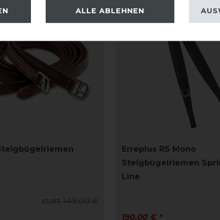
EN
ALLE ABLEHNEN
AUS
Steigbügelriemen
Erreplus RS Mono
Steigbügelriemen Spr
Line
statt 149,00 €
190,00 € *