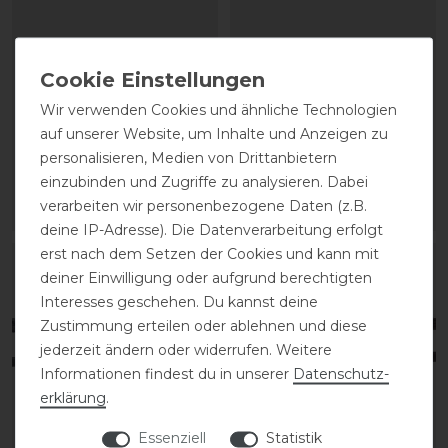
Schockemöhle Durasoft
Schockemöhle
Gummi Zügel
Gummizügel mit
Wir verwenden Cookies und ähnliche Technologien
Schnalle
auf unserer Website, um Inhalte und Anzeigen zu
76,95 € *
personalisieren, Medien von Drittanbietern
52,50 € *
einzubinden und Zugriffe zu analysieren. Dabei
verarbeiten wir personenbezogene Daten (z.B.
ARTIKEL MERKEN
ARTIKEL MERKEN
deine IP-Adresse). Die Datenverarbeitung erfolgt
erst nach dem Setzen der Cookies und kann mit
deiner Einwilligung oder aufgrund berechtigten
Interesses geschehen. Du kannst deine
Zustimmung erteilen oder ablehnen und diese
jederzeit ändern oder widerrufen. Weitere
Informationen findest du in unserer
Daten­schutz­
erklärung
.
Essenziell
Statistik