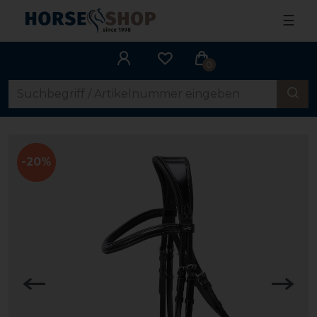
☰
0
-20%