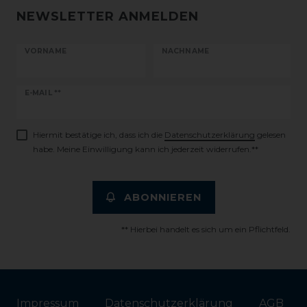
NEWSLETTER ANMELDEN
VORNAME
NACHNAME
Newsletter
E-MAIL **
Honig
Hiermit bestätige ich, dass ich die
Daten­schutz­erklärung
gelesen
habe. Meine Einwilligung kann ich jederzeit widerrufen.**
ABONNIEREN
** Hierbei handelt es sich um ein Pflichtfeld.
Impressum
Daten­schutz­erklärung
AGB