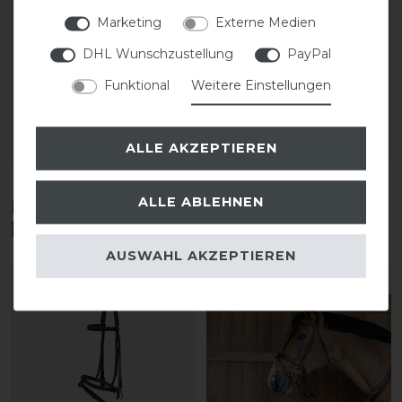
Marketing
Externe Medien
Schockemöhle
Schockemöhle
Gummizügel mit
Gurtzügel Doppelsteg
DHL Wunschzustellung
PayPal
Schnalle
Ring
Funktional
Weitere Einstellungen
52,50 € *
50,00 € *
ALLE AKZEPTIEREN
ARTIKEL MERKEN
ARTIKEL MERKEN
ALLE ABLEHNEN
Diese Produkte könnten dich auch
interessieren
AUSWAHL AKZEPTIEREN