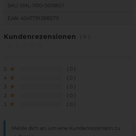
SKU:
SML-1100-00080.1
EAN:
4047791388579
Kundenrezensionen
(0)
5
0
4
0
3
0
2
0
1
0
Melde dich an, um eine Kundenrezension zu