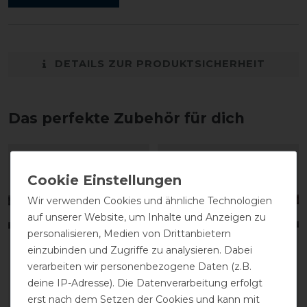
DETAILS ZUR PRODUKTSICHERHEIT
Das perfekte Zubehör für dich
Wir verwenden Cookies und ähnliche Technologien
auf unserer Website, um Inhalte und Anzeigen zu
personalisieren, Medien von Drittanbietern
einzubinden und Zugriffe zu analysieren. Dabei
verarbeiten wir personenbezogene Daten (z.B.
deine IP-Adresse). Die Datenverarbeitung erfolgt
erst nach dem Setzen der Cookies und kann mit
Schockemöhle
Schockemöhle