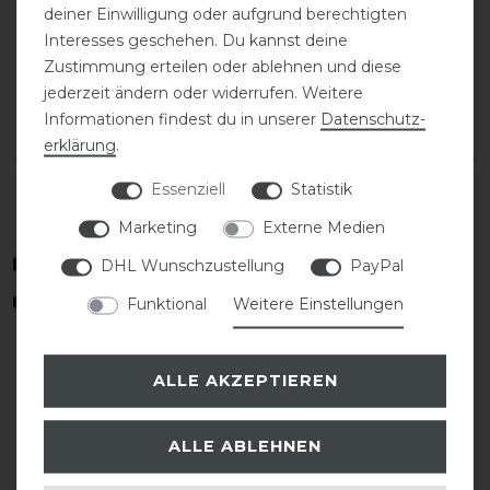
deiner Einwilligung oder aufgrund berechtigten
Gummizügel mit
Gummizügel mit
Schnalle
Schnalle
Interesses geschehen. Du kannst deine
Zustimmung erteilen oder ablehnen und diese
jederzeit ändern oder widerrufen. Weitere
52,50 € *
52,50 € *
Informationen findest du in unserer
Daten­schutz­
ARTIKEL MERKEN
ARTIKEL MERKEN
erklärung
.
Essenziell
Statistik
Marketing
Externe Medien
DHL Wunschzustellung
PayPal
Funktional
Weitere Einstellungen
ALLE AKZEPTIEREN
Schockemöhle
Schockemöhle Hunter
ALLE ABLEHNEN
Gurtzügel Doppelsteg
Zügel
Ring