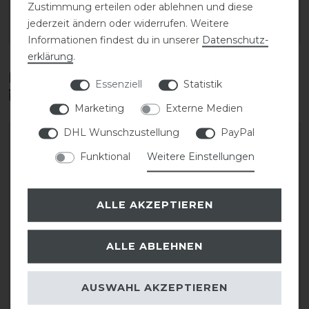
76,50 € *
Zustimmung erteilen oder ablehnen und diese
jederzeit ändern oder widerrufen. Weitere
ARTIKEL MERKEN
ARTIKEL MERKEN
Informationen findest du in unserer
Daten­schutz­
erklärung
.
Diese Produkte könnten dich auch
Essenziell
Statistik
interessieren
Marketing
Externe Medien
DHL Wunschzustellung
PayPal
Funktional
Weitere Einstellungen
ALLE AKZEPTIEREN
ALLE ABLEHNEN
Hans Melzer Kreuth
Hans Melzer Las Vegas
AUSWAHL AKZEPTIEREN
Stirnriemen
Stirnriemen