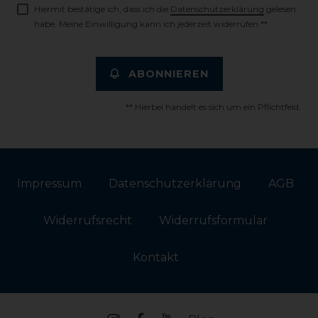
Hiermit bestätige ich, dass ich die
Daten­schutz­erklärung
gelesen
habe. Meine Einwilligung kann ich jederzeit widerrufen.**
ABONNIEREN
** Hierbei handelt es sich um ein Pflichtfeld.
Impressum
Daten­schutz­erklärung
AGB
Widerrufs­recht
Widerrufs­formular
Kontakt