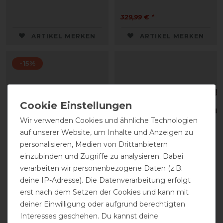
329,99 € *
ARTIKEL MERKEN
ARTIKEL MERKEN
-15%
Wir verwenden Cookies und ähnliche Technologien
auf unserer Website, um Inhalte und Anzeigen zu
personalisieren, Medien von Drittanbietern
einzubinden und Zugriffe zu analysieren. Dabei
Beris Olivenkopfgebiss
Schockemöhle Gripzügel
verarbeiten wir personenbezogene Daten (z.B.
Comfortstange dünn,
deine IP-Adresse). Die Datenverarbeitung erfolgt
Ring 7,5cm
erst nach dem Setzen der Cookies und kann mit
60,00 € *
deiner Einwilligung oder aufgrund berechtigten
Interesses geschehen. Du kannst deine
statt 89,95 €