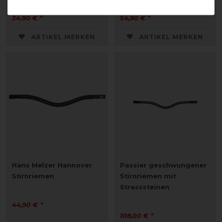
34,90 € *
54,90 € *
ARTIKEL MERKEN
ARTIKEL MERKEN
Hans Melzer Hannover
Passier geschwungener
Stirnriemen
Stirnriemen mit
Strasssteinen
44,90 € *
108,00 € *