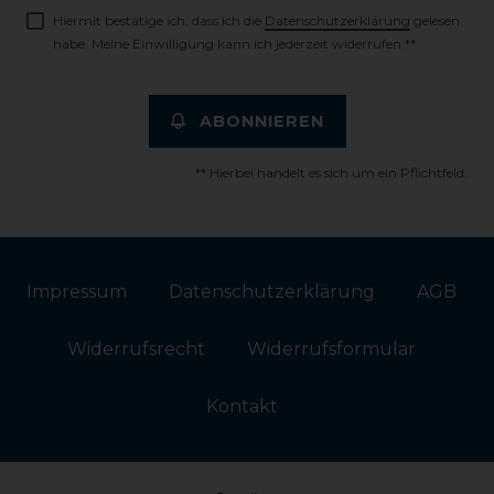
Hiermit bestätige ich, dass ich die
Daten­schutz­erklärung
gelesen
habe. Meine Einwilligung kann ich jederzeit widerrufen.**
ABONNIEREN
** Hierbei handelt es sich um ein Pflichtfeld.
Impressum
Daten­schutz­erklärung
AGB
Widerrufs­recht
Widerrufs­formular
Kontakt