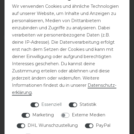
Reithalfter
299,95 € *
Wir verwenden Cookies und ähnliche Technologien
auf unserer Website, um Inhalte und Anzeigen zu
329,99 € *
personalisieren, Medien von Drittanbietern
einzubinden und Zugriffe zu analysieren. Dabei
ARTIKEL MERKEN
ARTIKEL MERKEN
verarbeiten wir personenbezogene Daten (z.B.
deine IP-Adresse). Die Datenverarbeitung erfolgt
-15%
erst nach dem Setzen der Cookies und kann mit
deiner Einwilligung oder aufgrund berechtigten
Interesses geschehen. Du kannst deine
Zustimmung erteilen oder ablehnen und diese
jederzeit ändern oder widerrufen. Weitere
Informationen findest du in unserer
Daten­schutz­
erklärung
.
Essenziell
Statistik
Beris Olivenkopfgebiss
Dyon 1/2 Gummizügel
Comfortstange dünn,
mit 7 Lederstegen und
Marketing
Externe Medien
Ring 7,5cm
geflochtener
DHL Wunschzustellung
PayPal
Ausführung (13mm)