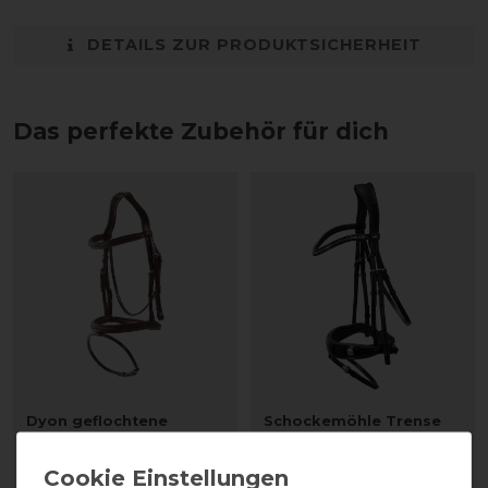
DETAILS ZUR PRODUKTSICHERHEIT
Das perfekte Zubehör für dich
Dyon geflochtene
Schockemöhle Trense
Trense mit
Stanford Glam
kombiniertem