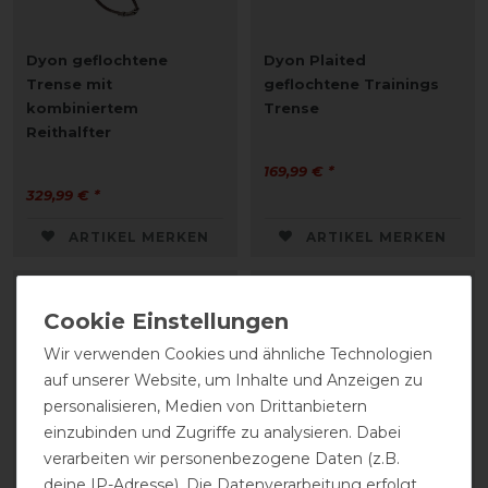
Dyon geflochtene
Dyon Plaited
Trense mit
geflochtene Trainings
kombiniertem
Trense
Reithalfter
169,99 € *
329,99 € *
ARTIKEL MERKEN
ARTIKEL MERKEN
Wir verwenden Cookies und ähnliche Technologien
auf unserer Website, um Inhalte und Anzeigen zu
personalisieren, Medien von Drittanbietern
einzubinden und Zugriffe zu analysieren. Dabei
verarbeiten wir personenbezogene Daten (z.B.
deine IP-Adresse). Die Datenverarbeitung erfolgt