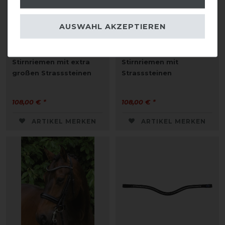
AUSWAHL AKZEPTIEREN
Passier Geschwungener
Passier geschwungener
Stirnriemen mit extra
Stirnriemen mit
großen Strasssteinen
Strasssteinen
108,00 € *
108,00 € *
ARTIKEL MERKEN
ARTIKEL MERKEN