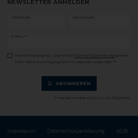
NEWSLETTER ANMELDEN
VORNAME
NACHNAME
Newsletter
E-MAIL **
Honig
Hiermit bestätige ich, dass ich die
Daten­schutz­erklärung
gelesen
habe. Meine Einwilligung kann ich jederzeit widerrufen.**
ABONNIEREN
** Hierbei handelt es sich um ein Pflichtfeld.
Impressum
Daten­schutz­erklärung
AGB