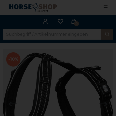
☰
0
-10%