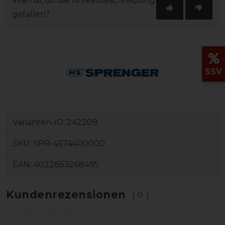
Wie hat dir die Artikelbeschreibung
gefallen?
SSV
Varianten-ID:
242209
SKU:
SPR-4574400000
EAN:
4022853268495
Kundenrezensionen
(0)