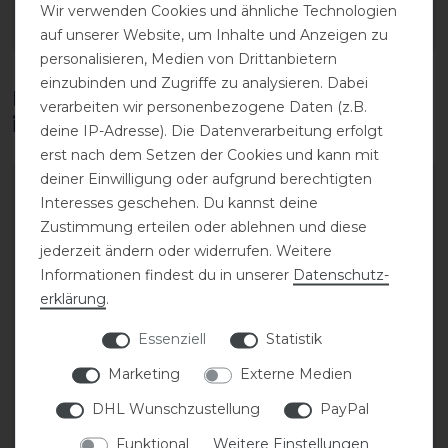
Wir verwenden Cookies und ähnliche Technologien
ARTIKEL MERKEN
ARTIKEL MERKEN
auf unserer Website, um Inhalte und Anzeigen zu
personalisieren, Medien von Drittanbietern
einzubinden und Zugriffe zu analysieren. Dabei
Diese Produkte könnten dich auch
verarbeiten wir personenbezogene Daten (z.B.
interessieren
deine IP-Adresse). Die Datenverarbeitung erfolgt
erst nach dem Setzen der Cookies und kann mit
deiner Einwilligung oder aufgrund berechtigten
Interesses geschehen. Du kannst deine
Zustimmung erteilen oder ablehnen und diese
jederzeit ändern oder widerrufen. Weitere
Informationen findest du in unserer
Daten­schutz­
erklärung
.
Essenziell
Statistik
Marketing
Externe Medien
QHP Fohlen Halfter
Hans Melzer
DHL Wunschzustellung
PayPal
Lederhalfter Hünxe
Funktional
Weitere Einstellungen