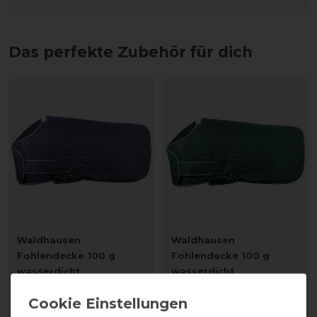
Das perfekte Zubehör für dich
Waldhausen
Waldhausen
Fohlendecke 100 g
Fohlendecke 100 g
wasserdicht
wasserdicht
49,95 € *
49,95 € *