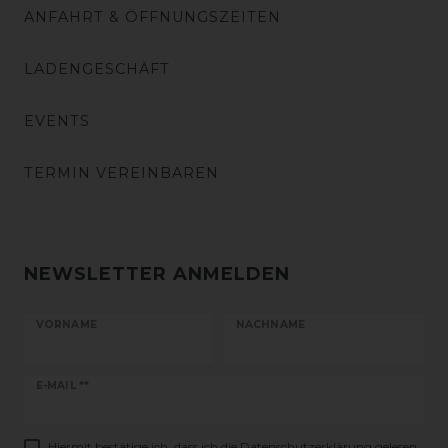
ANFAHRT & ÖFFNUNGSZEITEN
LADENGESCHÄFT
EVENTS
TERMIN VEREINBAREN
NEWSLETTER ANMELDEN
VORNAME
NACHNAME
Newsletter
E-MAIL **
Honig
Hiermit bestätige ich, dass ich die
Daten­schutz­erklärung
gelesen