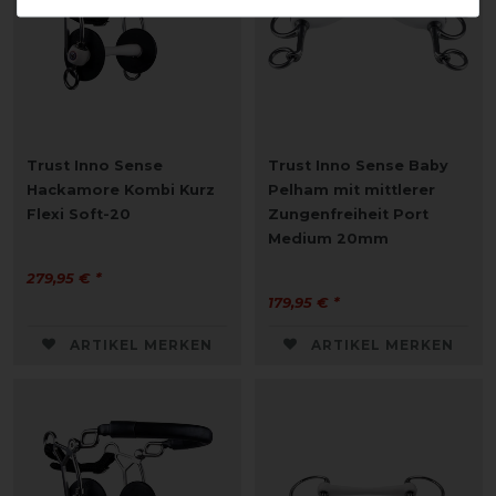
Trust Inno Sense
Trust Inno Sense Baby
Hackamore Kombi Kurz
Pelham mit mittlerer
Flexi Soft-20
Zungenfreiheit Port
Medium 20mm
279,95 € *
179,95 € *
ARTIKEL MERKEN
ARTIKEL MERKEN