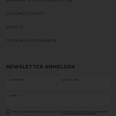
ANFAHRT & ÖFFNUNGSZEITEN
LADENGESCHÄFT
EVENTS
TERMIN VEREINBAREN
NEWSLETTER ANMELDEN
VORNAME
NACHNAME
Newsletter
E-MAIL **
Honig
Hiermit bestätige ich, dass ich die
Daten­schutz­erklärung
gelesen