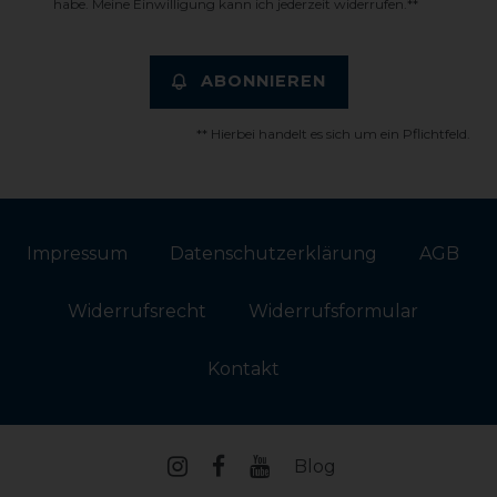
habe. Meine Einwilligung kann ich jederzeit widerrufen.**
ABONNIEREN
** Hierbei handelt es sich um ein Pflichtfeld.
Impressum
Daten­schutz­erklärung
AGB
Widerrufs­recht
Widerrufs­formular
Kontakt
Blog