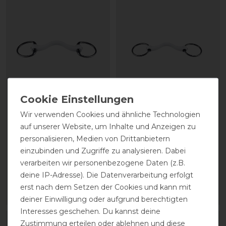
Wir verwenden Cookies und ähnliche Technologien
Trust Inno Sense
Trust Inno Sense loose
Olivenkopftrense mit
ringport Stangengebiss
auf unserer Website, um Inhalte und Anzeigen zu
mittlerer Zungenfreiheit
medium-15
personalisieren, Medien von Drittanbietern
Port medium 20mm
einzubinden und Zugriffe zu analysieren. Dabei
verarbeiten wir personenbezogene Daten (z.B.
99,95 € *
deine IP-Adresse). Die Datenverarbeitung erfolgt
129,95 € *
erst nach dem Setzen der Cookies und kann mit
ARTIKEL MERKEN
ARTIKEL MERKEN
deiner Einwilligung oder aufgrund berechtigten
Interesses geschehen. Du kannst deine
Zustimmung erteilen oder ablehnen und diese