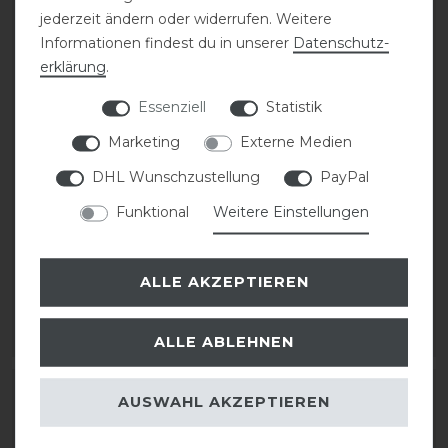
jederzeit ändern oder widerrufen. Weitere
Informationen findest du in unserer
Daten­schutz­
erklärung
.
Essenziell
Statistik
Marketing
Externe Medien
DHL Wunschzustellung
PayPal
Trust Inno Sense
Trust Inno Sense Gebiss
Funktional
Weitere Einstellungen
Olivenkopfgebiss
loose ring flexi soft 15cm
medium-15
99,95 € *
ALLE AKZEPTIEREN
129,95 € *
ARTIKEL MERKEN
ARTIKEL MERKEN
ALLE ABLEHNEN
AUSWAHL AKZEPTIEREN