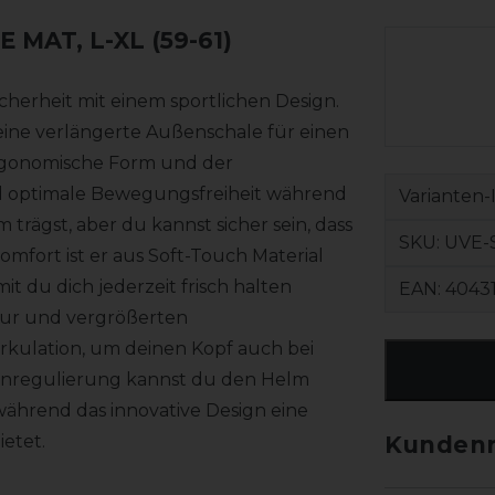
E MAT, L-XL (59-61)
icherheit mit einem sportlichen Design.
h eine verlängerte Außenschale für einen
ergonomische Form und der
nd optimale Bewegungsfreiheit während
Varianten-
trägst, aber du kannst sicher sein, dass
SKU:
UVE-
omfort ist er aus Soft-Touch Material
du dich jederzeit frisch halten
EAN:
4043
tur und vergrößerten
rkulation, um deinen Kopf auch bei
ößenregulierung kannst du den Helm
während das innovative Design eine
etet.
Kundenr