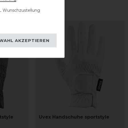
 Wunschzustellung
-10%
WAHL AKZEPTIEREN
style
Uvex Handschuhe sportstyle