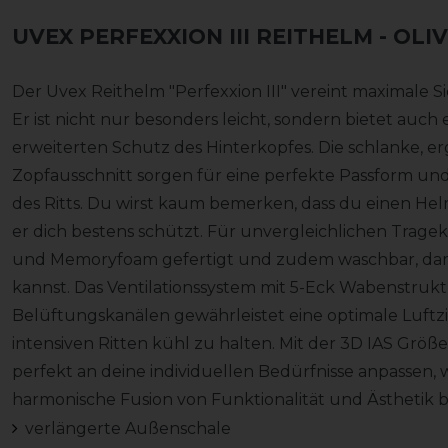
UVEX PERFEXXION III REITHELM
- OLIV
Der Uvex Reithelm "Perfexxion III" vereint maximale S
Er ist nicht nur besonders leicht, sondern bietet auc
erweiterten Schutz des Hinterkopfes. Die schlanke, 
Zopfausschnitt sorgen für eine perfekte Passform u
des Ritts. Du wirst kaum bemerken, dass du einen Helm 
er dich bestens schützt. Für unvergleichlichen Tragek
und Memoryfoam gefertigt und zudem waschbar, damit 
kannst. Das Ventilationssystem mit 5-Eck Wabenstruk
Belüftungskanälen gewährleistet eine optimale Luftzi
intensiven Ritten kühl zu halten. Mit der 3D IAS Gr
perfekt an deine individuellen Bedürfnisse anpassen, 
harmonische Fusion von Funktionalität und Ästhetik bi
verlängerte Außenschale