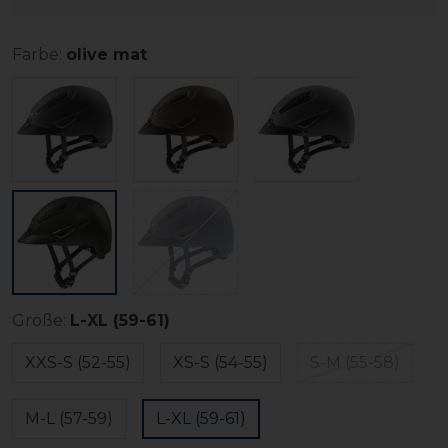
Farbe:
olive mat
Größe:
L-XL (59-61)
XXS-S (52-55)
XS-S (54-55)
S-M (55-58)
M-L (57-59)
L-XL (59-61)