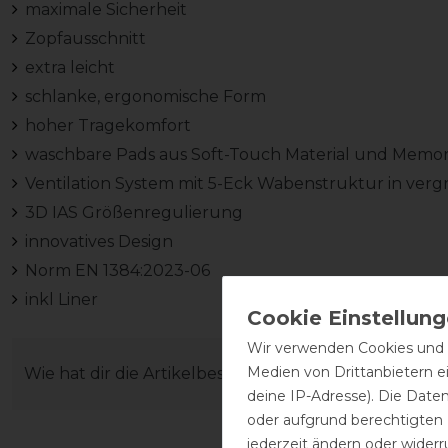
maximale Sicherheit
Zopfausschnitt
extra leicht
schlanke, ergonomische Form
hoher Tragekomfort
waschbare Pads aus Soft-Touch Material und Memo
Ventilation System mit 5-Eck Wabenstruktur in ver
3D IAS Größenregulierung
innovatives Design
Norm EN 1384:2023-06
inkl Liner
Wir verwenden Cookies und ä
Medien von Drittanbietern e
Wie hat dir die Artikelbeschreibung gefallen?
deine IP-Adresse). Die Date
oder aufgrund berechtigten
jederzeit ändern oder widerr