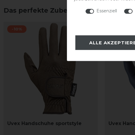
Das perfekte Zubehör für dich
Essenziell
-10%
-10%
ALLE AKZEPTIER
Uvex Handschuhe sportstyle
Uvex Hand