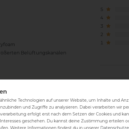
5
4
3
2
1
ryfoam
größerten Belüftungskanälen
hnliche Technologien auf unserer Website, um Inhalte und Anze
inzubinden und Zugriffe zu analysieren. Dabei verarbeiten wir 
nverarbeitung erfolgt erst nach dem Setzen der Cookies und kann
 Interesses geschehen. Du kannst deine Zustimmung erteilen o
ufen. Weitere Informationen findest du in unserer
Daten­schutz­e