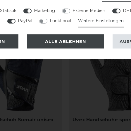
Statistik
Marketing
Externe Medien
DHL
PayPal
Funktional
Weitere Einstellungen
-10%
EN
ALLE ABLEHNEN
AUS
schuh Sumair unisex
Uvex Handschuhe sport