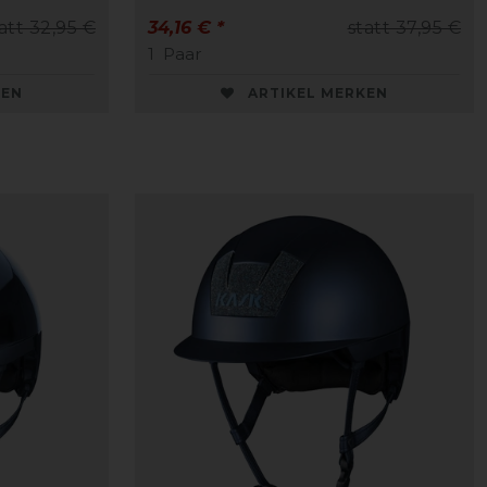
att 32,95 €
34,16 € *
statt 37,95 €
1
Paar
KEN
ARTIKEL MERKEN