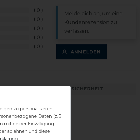
0
Melde dich an, um eine
0
Kundenrezension zu
0
verfassen.
0
0
ANMELDEN
DETAILS ZUR PRODUKTSICHERHEIT
igen zu personalisieren,
personenbezogene Daten (z.B.
 mit deiner Einwilligung
der ablehnen und diese
rklärung
.