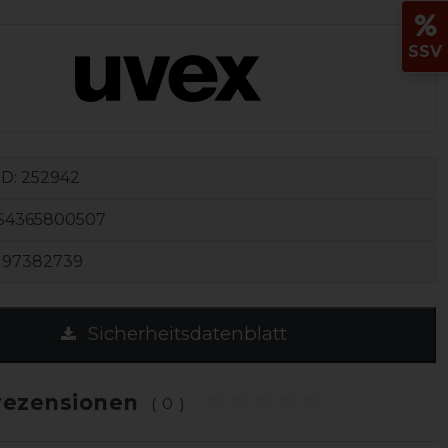
SSV
ID:
252942
S4365800507
197382739
Sicherheitsdatenblatt
ezensionen
(0)