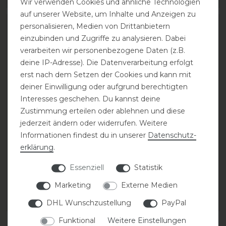
Wir verwenden Cookies und ähnliche Technologien
auf unserer Website, um Inhalte und Anzeigen zu
personalisieren, Medien von Drittanbietern
einzubinden und Zugriffe zu analysieren. Dabei
verarbeiten wir personenbezogene Daten (z.B.
deine IP-Adresse). Die Datenverarbeitung erfolgt
erst nach dem Setzen der Cookies und kann mit
deiner Einwilligung oder aufgrund berechtigten
Interesses geschehen. Du kannst deine
Zustimmung erteilen oder ablehnen und diese
jederzeit ändern oder widerrufen. Weitere
Sunride Leder
Sunride Leder
Informationen findest du in unserer
Daten­schutz­
Hufglocken mit Fell
Hufglocken mit Fell
erklärung
.
Essenziell
Statistik
22,90 € *
22,90 € *
Marketing
Externe Medien
1
Paar
1
Paar
DHL Wunschzustellung
PayPal
ARTIKEL MERKEN
ARTIKEL MERKEN
Funktional
Weitere Einstellungen