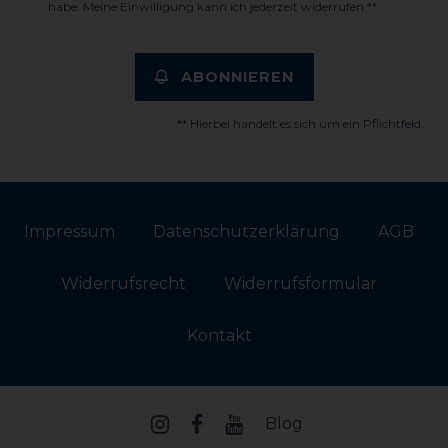
habe. Meine Einwilligung kann ich jederzeit widerrufen.**
ABONNIEREN
** Hierbei handelt es sich um ein Pflichtfeld.
Impressum
Daten­schutz­erklärung
AGB
Widerrufs­recht
Widerrufs­formular
Kontakt
Blog