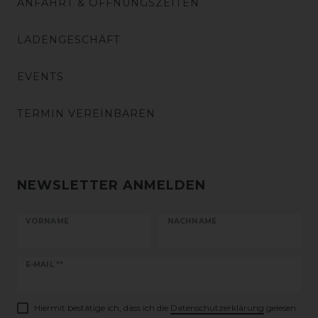
ANFAHRT & ÖFFNUNGSZEITEN
LADENGESCHÄFT
EVENTS
TERMIN VEREINBAREN
NEWSLETTER ANMELDEN
VORNAME
NACHNAME
Newsletter
E-MAIL **
Honig
Hiermit bestätige ich, dass ich die
Daten­schutz­erklärung
gelesen