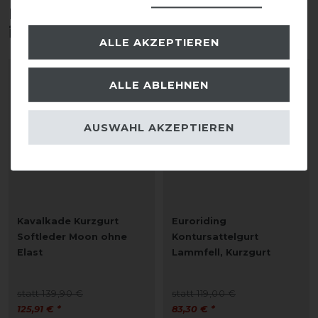
Diese Produkte könnten dich auch
interessieren
ALLE AKZEPTIEREN
-10%
-30%
ALLE ABLEHNEN
AUSWAHL AKZEPTIEREN
Kavalkade Kurzgurt
Euroriding
Softleder Moon ohne
Kontursattelgurt
Elast
Lammfell, Kurzgurt
statt 139,90 €
statt 119,00 €
125,91 € *
83,30 € *