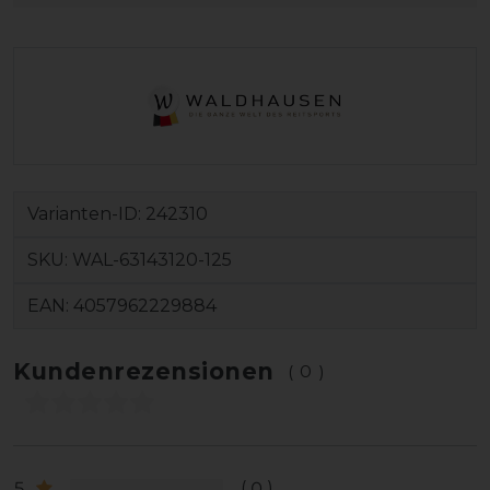
Varianten-ID:
242310
SKU:
WAL-63143120-125
EAN:
4057962229884
Kundenrezensionen
(0)
5
0