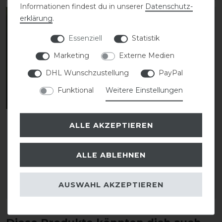
Informationen findest du in unserer
Daten­schutz­
erklärung
.
Essenziell
Statistik
Marketing
Externe Medien
DHL Wunschzustellung
PayPal
Funktional
Weitere Einstellungen
Waldhausen
Weatherbeeta Stretch
ALLE AKZEPTIEREN
Fliegenmaske Premium
Bug Eye Saver With Ears
mit Ohrenschutz
Fliegenmaske
ALLE ABLEHNEN
26,95 € *
23,99 € *
AUSWAHL AKZEPTIEREN
ARTIKEL MERKEN
ARTIKEL MERKEN