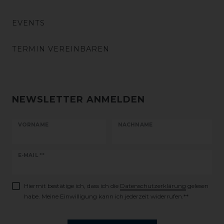
EVENTS
TERMIN VEREINBAREN
NEWSLETTER ANMELDEN
VORNAME
NACHNAME
Newsletter
E-MAIL **
Honig
Hiermit bestätige ich, dass ich die
Daten­schutz­erklärung
gelesen
habe. Meine Einwilligung kann ich jederzeit widerrufen.**