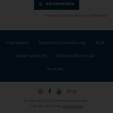
ABONNIEREN
** Hierbei handelt es sich um ein Pflichtfeld.
Impressum
Daten­schutz­erklärung
AGB
Widerrufs­recht
Widerrufs­formular
Kontakt
Blog
© Copyright 2026 | Alle Rechte vorbehalten.
* inkl. ges. MwSt. zzgl.
Versandkosten