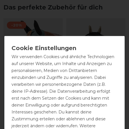
Das perfekte Zubehör für dich
-20%
Wir verwenden Cookies und ähnliche Technologien
auf unserer Website, um Inhalte und Anzeigen zu
personalisieren, Medien von Drittanbietern
Neu
einzubinden und Zugriffe zu analysieren. Dabei
verarbeiten wir personenbezogene Daten (z.B.
Waldhausen
Kentucky Horsewear
Fliegenmaske Puck
Fliegenmaske Classic
deine IP-Adresse). Die Datenverarbeitung erfolgt
ohne Ohren
erst nach dem Setzen der Cookies und kann mit
deiner Einwilligung oder aufgrund berechtigten
statt 19,95 €
Interesses geschehen. Du kannst deine
15,96 € *
29,99 € *
Zustimmung erteilen oder ablehnen und diese
ARTIKEL MERKEN
ARTIKEL MERKEN
jederzeit ändern oder widerrufen. Weitere