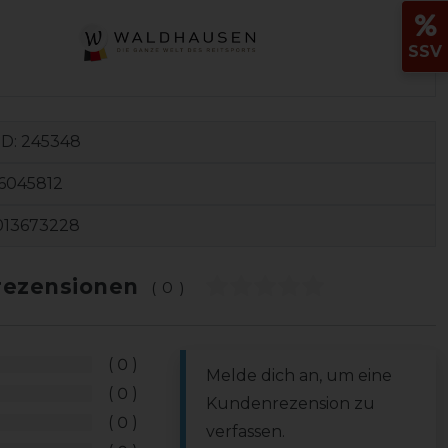
SSV
ID:
245348
6045812
013673228
ezensionen
(0)
0
Melde dich an, um eine
0
Kundenrezension zu
0
verfassen.