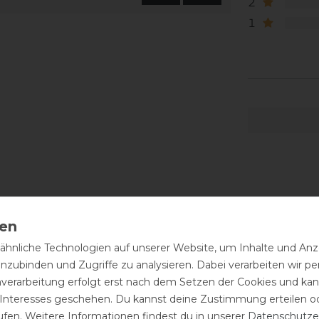
2
1
hnliche Technologien auf unserer Website, um Inhalte und Anze
inzubinden und Zugriffe zu analysieren. Dabei verarbeiten wir 
nverarbeitung erfolgt erst nach dem Setzen der Cookies und kann
 Interesses geschehen. Du kannst deine Zustimmung erteilen o
ufen. Weitere Informationen findest du in unserer
Daten­schutz­e