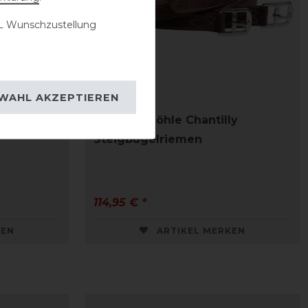
 Wunschzustellung
WAHL AKZEPTIEREN
ly
Schockemöhle Chantilly
Steigbügelriemen
114,95 € *
KEN
ARTIKEL MERKEN