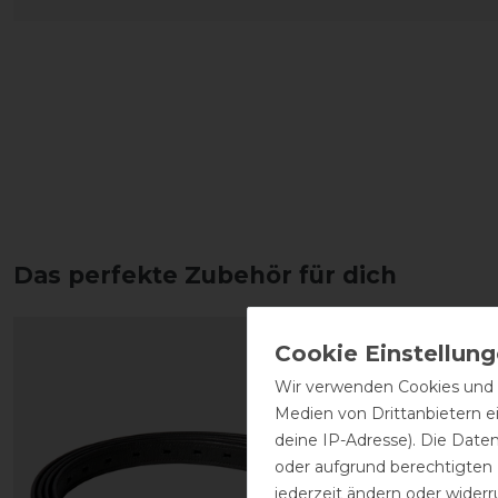
Das perfekte Zubehör für dich
Wir verwenden Cookies und ä
Medien von Drittanbietern e
deine IP-Adresse). Die Date
oder aufgrund berechtigten
jederzeit ändern oder widerr