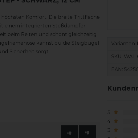
STEP
- SCHWARZ, 12 CM
höchsten Komfort. Die breite Trittfläche
 mit einem integrierten Stoßdämpfer
eit beim Reiten und schont gleichzeitig
gelriemenöse kannst du die Steigbügel
Varianten-
und Sicherheit sorgt.
SKU:
WAL-
EAN:
5425
Kundenr
5
4
3