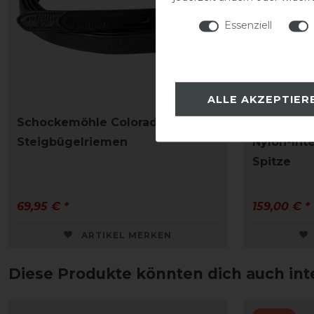
Essenziell
ALLE AKZEPTIER
Schockemöhle Colorado Soft
Equipe St
Steigbügelriemen
Nylon-Int
Spitze
69,95 € *
159,00 € *
ARTIKEL MERKEN
Diese Produkte könnten dich auch int