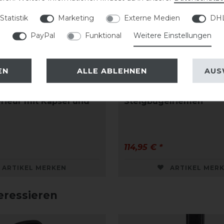
Statistik
Marketing
Externe Medien
DHL
PayPal
Funktional
Weitere Einstellungen
EN
ALLE ABLEHNEN
AUS
eigbügelriemen ST18
Schockemöhle Chantil
erieur mit Kapsel und
Steigbügelriemen
114,95 € *
ARTIKEL MERKEN
ARTIKEL MER
eressieren