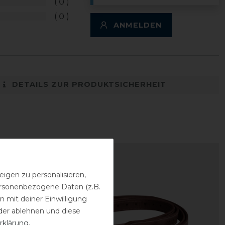
0
0
ANMELDEN
DETAILS ZUR PRODUKTSICHERHEIT
igen zu personalisieren,
personenbezogene Daten (z.B.
 mit deiner Einwilligung
der ablehnen und diese
rklärung
.