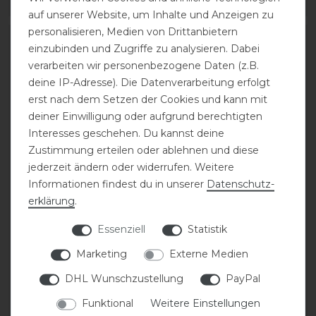
ARTIKEL MERKEN
ARTIKEL MERKEN
auf unserer Website, um Inhalte und Anzeigen zu
personalisieren, Medien von Drittanbietern
-20%
einzubinden und Zugriffe zu analysieren. Dabei
verarbeiten wir personenbezogene Daten (z.B.
deine IP-Adresse). Die Datenverarbeitung erfolgt
erst nach dem Setzen der Cookies und kann mit
deiner Einwilligung oder aufgrund berechtigten
Interesses geschehen. Du kannst deine
Zustimmung erteilen oder ablehnen und diese
jederzeit ändern oder widerrufen. Weitere
Informationen findest du in unserer
Daten­schutz­
Acavallo Arena Aluplus
Euroriding Steigbügel
erklärung
.
2.0 Steigbügel
Royal Rider Concept
Swarovski
Essenziell
Statistik
198,00 € *
Marketing
Externe Medien
statt 272,90 €
1
Paar
218,32 € *
DHL Wunschzustellung
PayPal
1
Paar
Funktional
Weitere Einstellungen