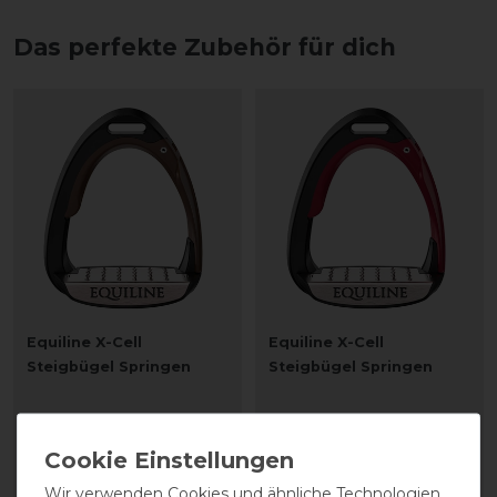
Das perfekte Zubehör für dich
Equiline X-Cell
Equiline X-Cell
Steigbügel Springen
Steigbügel Springen
261,00 € *
261,00 € *
1
Paar
1
Paar
Wir verwenden Cookies und ähnliche Technologien