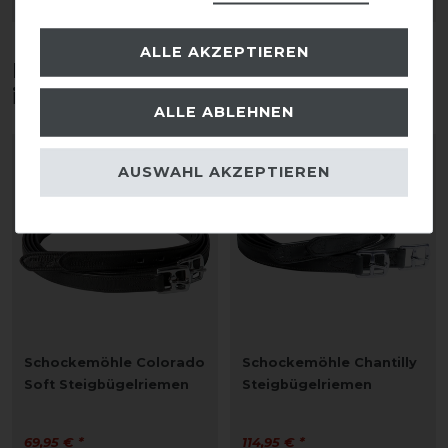
ARTIKEL MERKEN
ARTIKEL MERKEN
ALLE AKZEPTIEREN
Diese Produkte könnten dich auch
interessieren
ALLE ABLEHNEN
AUSWAHL AKZEPTIEREN
Schockemöhle Colorado
Schockemöhle Chantilly
Soft Steigbügelriemen
Steigbügelriemen
69,95 € *
114,95 € *