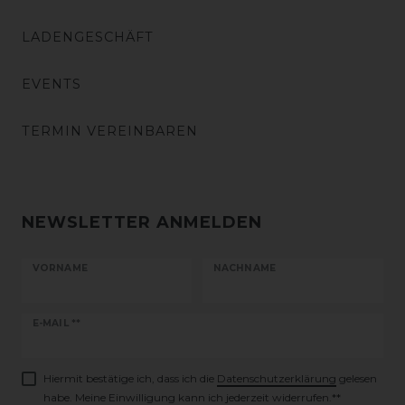
LADENGESCHÄFT
EVENTS
TERMIN VEREINBAREN
NEWSLETTER ANMELDEN
VORNAME
NACHNAME
Newsletter
E-MAIL **
Honig
Hiermit bestätige ich, dass ich die
Daten­schutz­erklärung
gelesen
habe. Meine Einwilligung kann ich jederzeit widerrufen.**