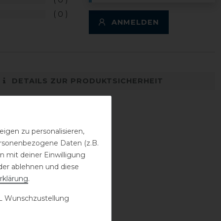
0
ANMELDEN
DETAILS ZUR PRODUKTSICHERHEIT
igen zu personalisieren,
personenbezogene Daten (z.B.
 mit deiner Einwilligung
der ablehnen und diese
rklärung
.
 Wunschzustellung