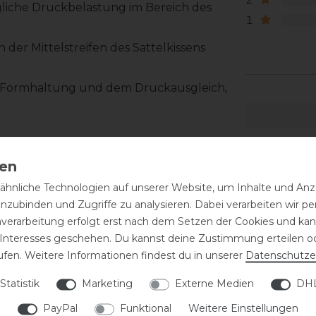
liche Druckbelastung im Bereich des
1
der Mittelstreifen des Sattelkissens
er Formhaltung und dem Druckausgleich,
einer Einfach- oder einer
hnliche Technologien auf unserer Website, um Inhalte und Anze
ch
inzubinden und Zugriffe zu analysieren. Dabei verarbeiten wir 
nverarbeitung erfolgt erst nach dem Setzen der Cookies und kann
mständen durch den Pferdeschweiß
 Interesses geschehen. Du kannst deine Zustimmung erteilen o
 andere Materialien abfärben. Stark
ufen. Weitere Informationen findest du in unserer
Daten­schutz­e
 hinterlassen.
Statistik
Marketing
Externe Medien
DHL
PayPal
Funktional
Weitere Einstellungen