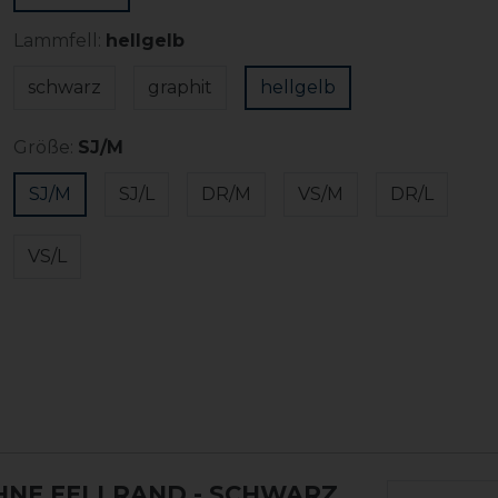
Lammfell:
hellgelb
schwarz
graphit
hellgelb
Größe:
SJ/M
SJ/M
SJ/L
DR/M
VS/M
DR/L
VS/L
HNE FELLRAND
- SCHWARZ,