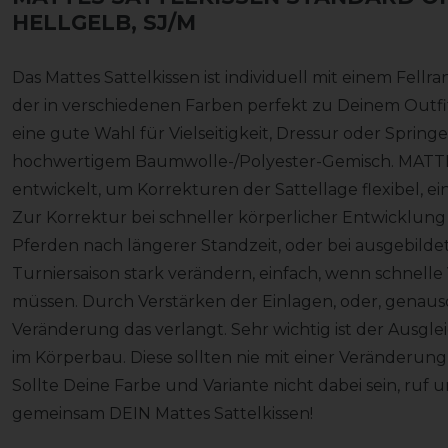
HELLGELB, SJ/M
Das Mattes Sattelkissen ist individuell mit einem Fell
der in verschiedenen Farben perfekt zu Deinem Outfit 
eine gute Wahl für Vielseitigkeit, Dressur oder Spri
hochwertigem Baumwolle-/Polyester-Gemisch. MAT
entwickelt, um Korrekturen der Sattellage flexibel, 
Zur Korrektur bei schneller körperlicher Entwicklung
Pferden nach längerer Standzeit, oder bei ausgebilde
Turniersaison stark verändern, einfach, wenn schne
müssen. Durch Verstärken der Einlagen, oder, genaus
Veränderung das verlangt. Sehr wichtig ist der Ausg
im Körperbau. Diese sollten nie mit einer Veränderung 
Sollte Deine Farbe und Variante nicht dabei sein, ruf 
gemeinsam DEIN Mattes Sattelkissen!