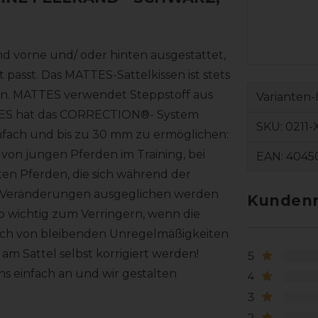
rand vorne und/ oder hinten ausgestattet,
passt. Das MATTES-Sattelkissen ist stets
ngen. MATTES verwendet Steppstoff aus
Varianten-
TES hat das CORRECTION®- System
SKU:
0211-
einfach und bis zu 30 mm zu ermöglichen:
 von jungen Pferden im Training, bei
EAN:
4045
ten Pferden, die sich während der
lle Veränderungen ausgeglichen werden
Kundenr
o wichtig zum Verringern, wenn die
leich von bleibenden Unregelmäßigkeiten
am Sattel selbst korrigiert werden!
5
uns einfach an und wir gestalten
4
3
2