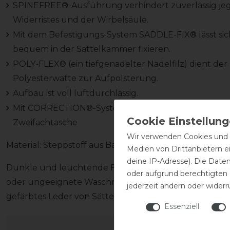
SPINEFREE®-Ausführung verhindert zuverlässig jeg
Widerristes und der Wirbelsäule.
Mit dem Befestigungs-System SADDLE-FIX® lässt sich 
bequem in der Sattelkammer fixieren.
POLY-FLEX® (ein tiefgenadelter Nadelfilz) dient d
Polyesterwatte zur Aufpolsterung.
Aufbau ist voll luftdurchlässig.
Mit CORRECTION®-System bestellbar, wahlweise mit 
Zweifachtasche
Wir verwenden Cookies und ä
Material: Steppstoff aus Baumwolle-/Polyester-Gemis
Medien von Drittanbietern e
deine IP-Adresse). Die Date
Dunkle und leuchtende Fellfarben können unter U
oder aufgrund berechtigten
oder ungeeignete Waschmittel auf das Pferdehaar und
jederzeit ändern oder widerr
gefärbtes Leder von Sätteln etc. können Verfärbungen
Essenziell