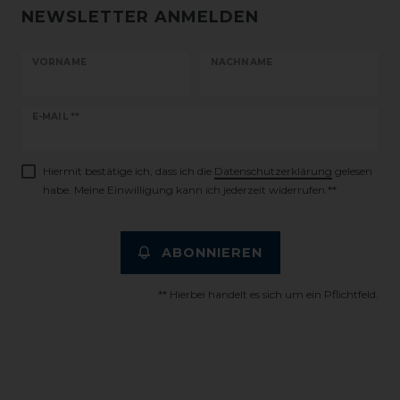
NEWSLETTER ANMELDEN
VORNAME
NACHNAME
Newsletter
E-MAIL **
Honig
Hiermit bestätige ich, dass ich die
Daten­schutz­erklärung
gelesen
habe. Meine Einwilligung kann ich jederzeit widerrufen.**
ABONNIEREN
** Hierbei handelt es sich um ein Pflichtfeld.