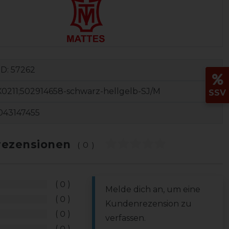
ID:
57262
X0211;502914658-schwarz-hellgelb-SJ/M
SSV
043147455
ezensionen
(0)
0
Melde dich an, um eine
0
Kundenrezension zu
0
verfassen.
0