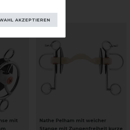
WAHL AKZEPTIEREN
nse mit
Nathe Pelham mit weicher
mm
Stange mit Zungenfreiheit kurze