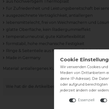
aus hochwertigem Thermoplast
für Zufriedenheit und Leistungsbereitschaft bei s
ausgezeichnete Verträglichkeit, antiallergen
lebensmittelecht, frei von Weichmachern und Lösu
glatte Oberfläche, kein Radiergummieffekt
temperaturneutral, gute Kälteflexibilität
formstabil, hohe mechanische Festigkeit
Ringe & Seitenteile aus hochwertigem Edelstahl
Made in Germany
Wir verwenden Cookies und ä
Material: antiallergenes Kunststoff und Thermoplast
Medien von Drittanbietern e
deine IP-Adresse). Die Date
oder aufgrund berechtigten
Wie hat dir die Artikelbeschreibung gefallen?
jederzeit ändern oder widerr
Essenziell