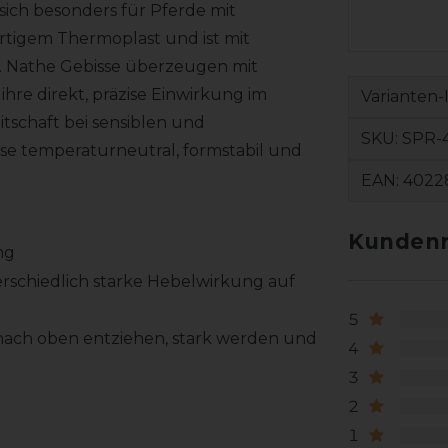
sich besonders für Pferde mit
tigem Thermoplast und ist mit
t. Nathe Gebisse überzeugen mit
ihre direkt, präzise Einwirkung im
Varianten-
tschaft bei sensiblen und
SKU:
SPR-
e temperaturneutral, formstabil und
EAN:
4022
Kundenr
ng
rschiedlich starke Hebelwirkung auf
5
n nach oben entziehen, stark werden und
4
3
2
1