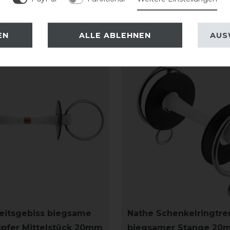
eressieren
EN
ALLE ABLEHNEN
AUS
eitsgebiss biegsame
Nathe Schenkelringtre
pfer Mittelstück 20mm
biegsamer Stange 20