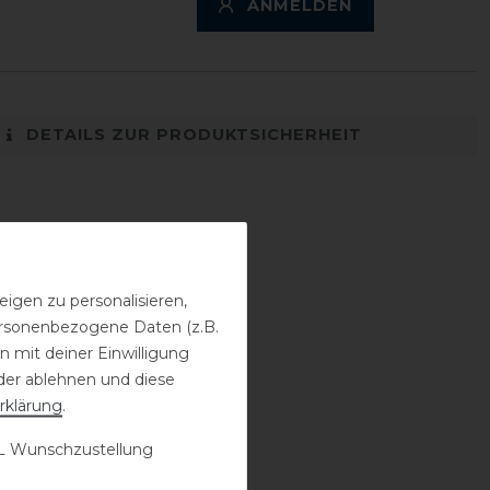
ANMELDEN
DETAILS ZUR PRODUKTSICHERHEIT
igen zu personalisieren,
personenbezogene Daten (z.B.
 mit deiner Einwilligung
der ablehnen und diese
rklärung
.
 Wunschzustellung