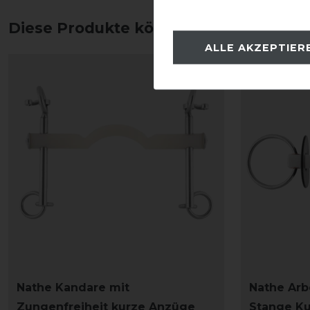
Diese Produkte könnten dich auch int
ALLE AKZEPTIER
Nathe Kandare mit
Nathe Arb
Zungenfreiheit kurze Anzüge
Stange Ku