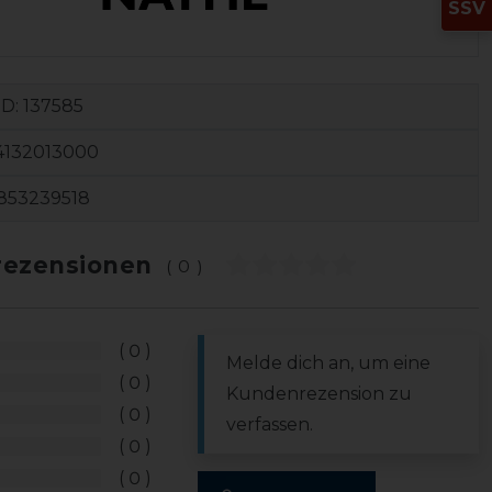
SSV
ID:
137585
4132013000
853239518
ezensionen
(0)
0
Melde dich an, um eine
0
Kundenrezension zu
0
verfassen.
0
0