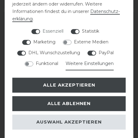
ARTIKEL MERKEN
ARTIKEL MERKEN
jederzeit ändern oder widerrufen. Weitere
Informationen findest du in unserer
Daten­schutz­
erklärung
.
-15%
-15%
Essenziell
Statistik
Marketing
Externe Medien
DHL Wunschzustellung
PayPal
Funktional
Weitere Einstellungen
beris Pelham kurz
beris D-Ring Gebiss
ALLE AKZEPTIEREN
Comfortstange soft
Prime extra soft
ALLE ABLEHNEN
statt 174,95 €
statt 149,95 €
148,50 € *
127,50 € *
AUSWAHL AKZEPTIEREN
ARTIKEL MERKEN
ARTIKEL MERKEN