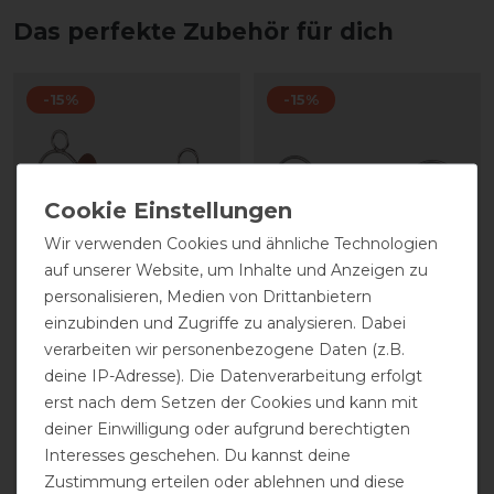
Das perfekte Zubehör für dich
-15%
-15%
Wir verwenden Cookies und ähnliche Technologien
auf unserer Website, um Inhalte und Anzeigen zu
personalisieren, Medien von Drittanbietern
einzubinden und Zugriffe zu analysieren. Dabei
beris 3-Ring Gebiss
Beris Wassertrense
verarbeiten wir personenbezogene Daten (z.B.
Zungenbogenstange
einfach gebrochen, Ring
hart
7,5 cm
deine IP-Adresse). Die Datenverarbeitung erfolgt
erst nach dem Setzen der Cookies und kann mit
deiner Einwilligung oder aufgrund berechtigten
statt 129,95 €
statt 79,95 €
Interesses geschehen. Du kannst deine
110,50 € *
68,00 € *
Zustimmung erteilen oder ablehnen und diese