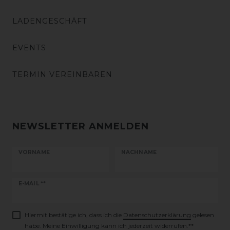
LADENGESCHÄFT
EVENTS
TERMIN VEREINBAREN
NEWSLETTER ANMELDEN
VORNAME
NACHNAME
Newsletter
E-MAIL **
Honig
Hiermit bestätige ich, dass ich die
Daten­schutz­erklärung
gelesen
habe. Meine Einwilligung kann ich jederzeit widerrufen.**