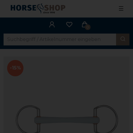
☰
0
-15%