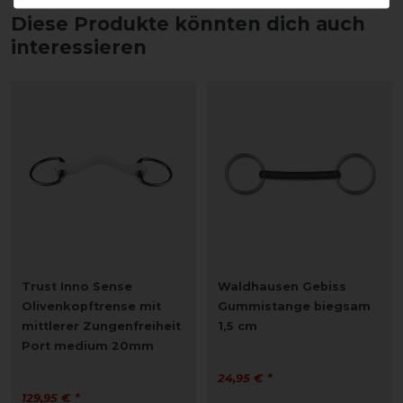
Diese Produkte könnten dich auch
interessieren
Trust Inno Sense
Waldhausen Gebiss
Olivenkopftrense mit
Gummistange biegsam
mittlerer Zungenfreiheit
1,5 cm
Port medium 20mm
24,95 € *
129,95 € *