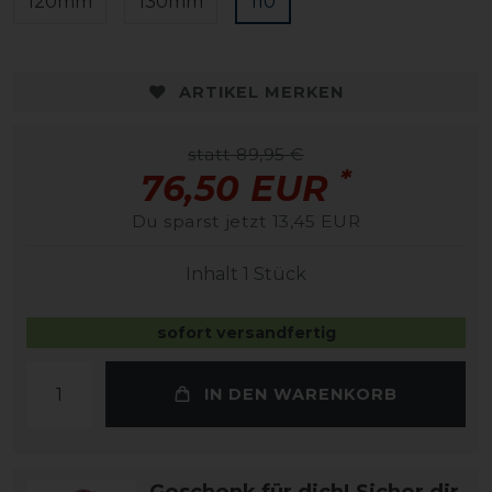
120mm
130mm
110
ARTIKEL MERKEN
statt 89,95 €
*
76,50 EUR
Du sparst jetzt 13,45 EUR
Inhalt
1
Stück
sofort versandfertig
IN DEN WARENKORB
Geschenk für dich! Sicher dir