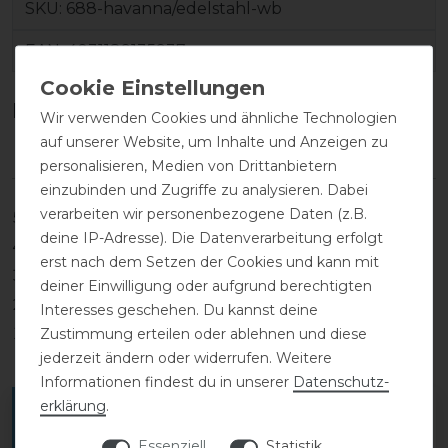
SKU:
688-havanna/edelstahl-wb
EAN:
4031189135937
Kundenrezensionen
(0)
Wir verwenden Cookies und ähnliche Technologien
auf unserer Website, um Inhalte und Anzeigen zu
personalisieren, Medien von Drittanbietern
einzubinden und Zugriffe zu analysieren. Dabei
verarbeiten wir personenbezogene Daten (z.B.
5
0
deine IP-Adresse). Die Datenverarbeitung erfolgt
4
0
erst nach dem Setzen der Cookies und kann mit
3
0
deiner Einwilligung oder aufgrund berechtigten
2
0
Interesses geschehen. Du kannst deine
Zustimmung erteilen oder ablehnen und diese
1
0
jederzeit ändern oder widerrufen. Weitere
Informationen findest du in unserer
Daten­schutz­
erklärung
.
Melde dich an, um eine Kundenrezension zu
verfassen.
Essenziell
Statistik