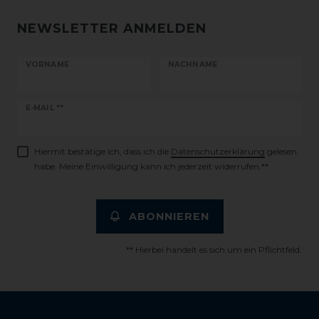
NEWSLETTER ANMELDEN
VORNAME
NACHNAME
Newsletter
E-MAIL **
Honig
Hiermit bestätige ich, dass ich die
Daten­schutz­erklärung
gelesen
habe. Meine Einwilligung kann ich jederzeit widerrufen.**
ABONNIEREN
** Hierbei handelt es sich um ein Pflichtfeld.