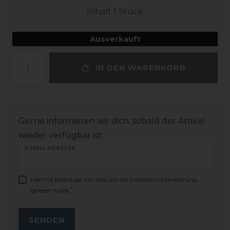
Inhalt
1
Stück
Ausverkauft
IN DEN WARENKORB
Gerne informieren wir dich, sobald der Artikel
wieder verfügbar ist.
E-MAIL-ADRESSE
Hiermit bestätige ich, dass ich die
Daten­schutz­erklärung
*
gelesen habe.
SENDEN