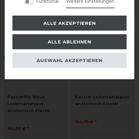
Funktional
Weitere Einstellungen
112,50 € *
ARTIKEL MERKEN
ARTIKEL MERKEN
ALLE AKZEPTIEREN
ALLE ABLEHNEN
AUSWAHL AKZEPTIEREN
Passierblu Wave
Passier Ledersattelgurt
Ledersattelgurt
anatomisch Elastik
anatomisch Elastik
144,00 € *
144,00 € *