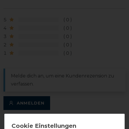
5
0
4
0
3
0
2
0
1
0
Melde dich an, um eine Kundenrezension zu
verfassen.
ANMELDEN