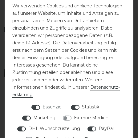
DETAILS ZUR PRODUKTSICHERHEIT
Wir verwenden Cookies und ähnliche Technologien
auf unserer Website, um Inhalte und Anzeigen zu
personalisieren, Medien von Drittanbietern
einzubinden und Zugriffe zu analysieren. Dabei
Das perfekte Zubehör für dich
verarbeiten wir personenbezogene Daten (z.B.
deine IP-Adresse). Die Datenverarbeitung erfolgt
erst nach dem Setzen der Cookies und kann mit
deiner Einwilligung oder aufgrund berechtigten
Interesses geschehen. Du kannst deine
Zustimmung erteilen oder ablehnen und diese
jederzeit ändern oder widerrufen. Weitere
Informationen findest du in unserer
Daten­schutz­
erklärung
.
Essenziell
Statistik
Passier Ledersattelgurt
Passier Lammfell
Marketing
Externe Medien
anatomisch Elastik
Sattelgurtbezug für
PASSIERBLU Protect
DHL Wunschzustellung
PayPal
144,00 € *