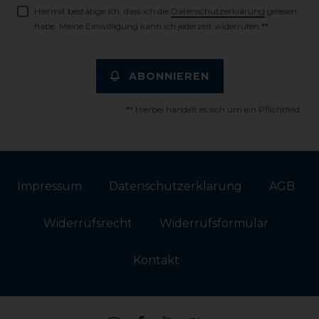
Hiermit bestätige ich, dass ich die
Daten­schutz­erklärung
gelesen
habe. Meine Einwilligung kann ich jederzeit widerrufen.**
ABONNIEREN
** Hierbei handelt es sich um ein Pflichtfeld.
Impressum
Daten­schutz­erklärung
AGB
Widerrufs­recht
Widerrufs­formular
Kontakt