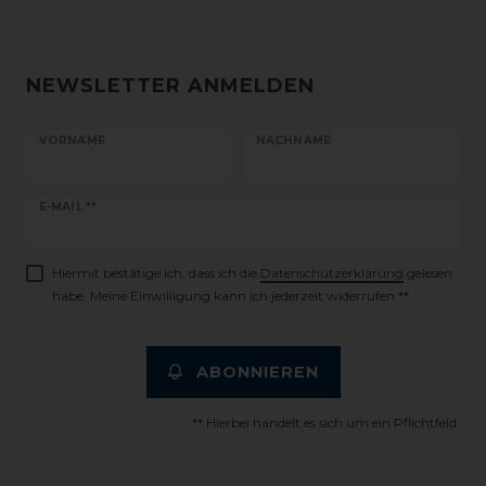
NEWSLETTER ANMELDEN
VORNAME
NACHNAME
Newsletter
E-MAIL **
Honig
Hiermit bestätige ich, dass ich die
Daten­schutz­erklärung
gelesen
habe. Meine Einwilligung kann ich jederzeit widerrufen.**
ABONNIEREN
** Hierbei handelt es sich um ein Pflichtfeld.