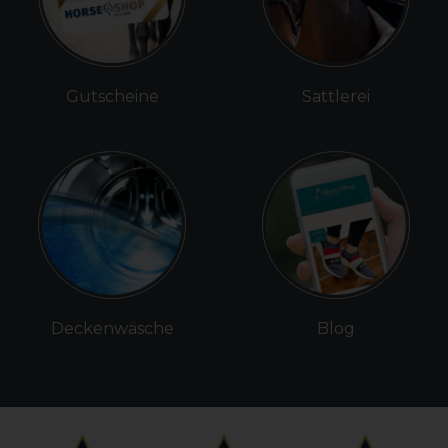
Gutscheine
Sattlerei
Deckenwäsche
Blog