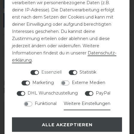
verfassen.
verarbeiten wir personenbezogene Daten (z.B.
deine IP-Adresse). Die Datenverarbeitung erfolgt
erst nach dem Setzen der Cookies und kann mit
ANMELDEN
deiner Einwilligung oder aufgrund berechtigten
Interesses geschehen. Du kannst deine
Zustimmung erteilen oder ablehnen und diese
jederzeit ändern oder widerrufen. Weitere
DETAILS ZUR PRODUKTSICHERHEIT
Informationen findest du in unserer
Daten­schutz­
erklärung
.
Essenziell
Statistik
Diese Produkte könnten dich auch
Marketing
Externe Medien
interessieren
DHL Wunschzustellung
PayPal
Funktional
Weitere Einstellungen
ALLE AKZEPTIEREN