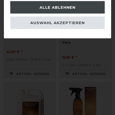
ALLE ABLEHNEN
AUSWAHL AKZEPTIEREN
Stübben Brush on Refill
Waldhausen Fell- und
Mähnen-Striegel 2,5L
Mähnenspray mit Aloe
Vera
42,90 € *
12,95 € *
2500
Milliliter
| 17,16 € / Liter
0.5
Liter
| 25,90 € / Liter
ARTIKEL MERKEN
ARTIKEL MERKEN