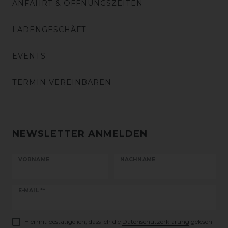
ANFAHRT & ÖFFNUNGSZEITEN
LADENGESCHÄFT
EVENTS
TERMIN VEREINBAREN
NEWSLETTER ANMELDEN
VORNAME
NACHNAME
Newsletter
E-MAIL **
Honig
Hiermit bestätige ich, dass ich die
Daten­schutz­erklärung
gelesen