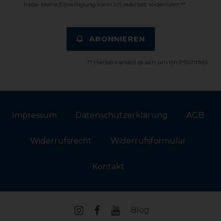
habe. Meine Einwilligung kann ich jederzeit widerrufen.**
ABONNIEREN
** Hierbei handelt es sich um ein Pflichtfeld.
Impressum
Daten­schutz­erklärung
AGB
Widerrufs­recht
Widerrufs­formular
Kontakt
Blog