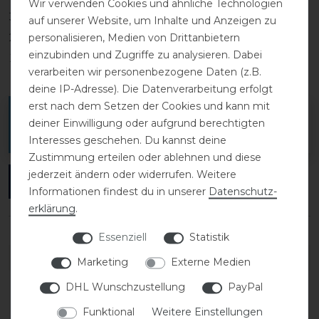
Wir verwenden Cookies und ähnliche Technologien
3
0
auf unserer Website, um Inhalte und Anzeigen zu
2
0
personalisieren, Medien von Drittanbietern
einzubinden und Zugriffe zu analysieren. Dabei
1
0
verarbeiten wir personenbezogene Daten (z.B.
deine IP-Adresse). Die Datenverarbeitung erfolgt
erst nach dem Setzen der Cookies und kann mit
Melde dich an, um eine Kundenrezension zu
deiner Einwilligung oder aufgrund berechtigten
verfassen.
Interesses geschehen. Du kannst deine
Zustimmung erteilen oder ablehnen und diese
jederzeit ändern oder widerrufen. Weitere
ANMELDEN
Informationen findest du in unserer
Daten­schutz­
erklärung
.
Essenziell
Statistik
DETAILS ZUR PRODUKTSICHERHEIT
Marketing
Externe Medien
DHL Wunschzustellung
PayPal
Funktional
Weitere Einstellungen