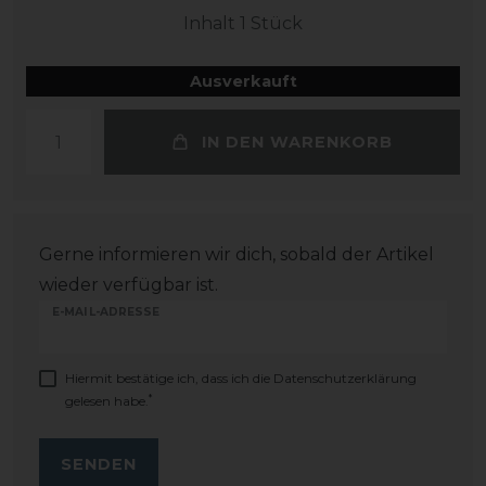
Inhalt
1
Stück
Ausverkauft
IN DEN WARENKORB
Gerne informieren wir dich, sobald der Artikel
wieder verfügbar ist.
E-MAIL-ADRESSE
Hiermit bestätige ich, dass ich die
Daten­schutz­erklärung
*
gelesen habe.
SENDEN