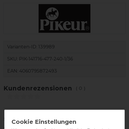
Varianten-ID:
139989
SKU:
PIK-141716-477-240-1/36
EAN:
4060795872493
Kundenrezensionen
(0)
5
0
4
0