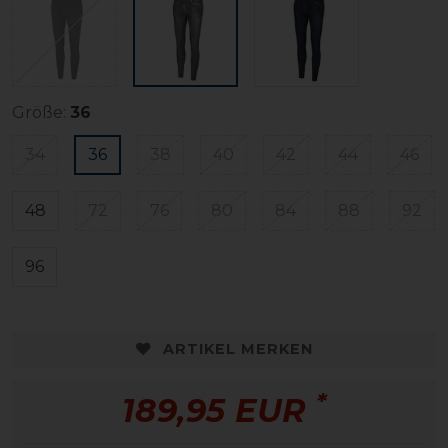
Größe:
36
34
36
38
40
42
44
46
48
72
76
80
84
88
92
96
ARTIKEL MERKEN
*
189,95 EUR