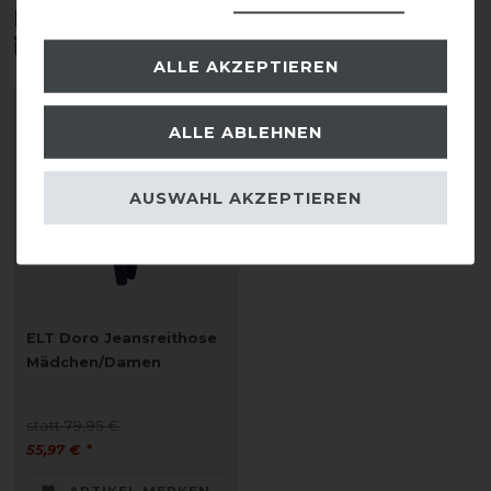
Diese Produkte könnten dich auch
interessieren
ALLE AKZEPTIEREN
-30%
ALLE ABLEHNEN
AUSWAHL AKZEPTIEREN
ELT Doro Jeansreithose
Mädchen/Damen
statt 79,95 €
55,97 € *