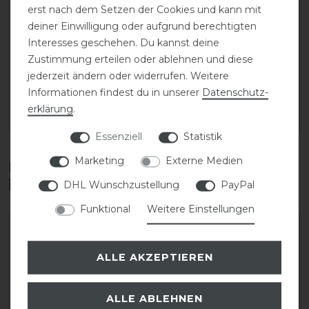
erst nach dem Setzen der Cookies und kann mit
Freejump Airbag
Freejump Airbag
deiner Einwilligung oder aufgrund berechtigten
Sicherheitsweste inkl. 1
Sicherheitsweste inkl. 1
Interesses geschehen. Du kannst deine
Kartusche
Kartusche
Zustimmung erteilen oder ablehnen und diese
jederzeit ändern oder widerrufen. Weitere
Informationen findest du in unserer
Daten­schutz­
549,00 € *
549,00 € *
erklärung
.
ARTIKEL MERKEN
ARTIKEL MERKEN
Essenziell
Statistik
Marketing
Externe Medien
Diese Produkte könnten dich auch
interessieren
DHL Wunschzustellung
PayPal
Funktional
Weitere Einstellungen
ALLE AKZEPTIEREN
ALLE ABLEHNEN