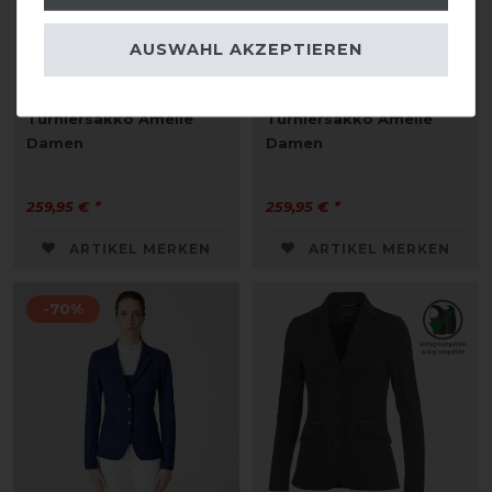
AUSWAHL AKZEPTIEREN
Schockemöhle Sports
Schockemöhle Sports
Turniersakko Amelie
Turniersakko Amelie
Damen
Damen
259,95 € *
259,95 € *
ARTIKEL MERKEN
ARTIKEL MERKEN
-70%