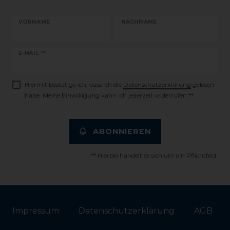
VORNAME
NACHNAME
Newsletter
E-MAIL **
Honig
Hiermit bestätige ich, dass ich die
Daten­schutz­erklärung
gelesen
habe. Meine Einwilligung kann ich jederzeit widerrufen.**
ABONNIEREN
** Hierbei handelt es sich um ein Pflichtfeld.
Impressum
Daten­schutz­erklärung
AGB