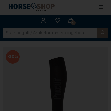
☰
0
-20%