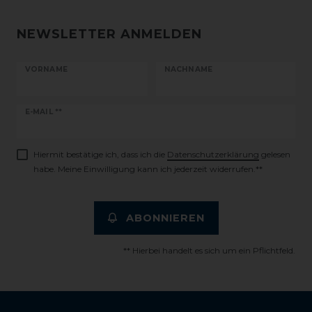
NEWSLETTER ANMELDEN
VORNAME
NACHNAME
Newsletter
E-MAIL **
Honig
Hiermit bestätige ich, dass ich die
Daten­schutz­erklärung
gelesen
habe. Meine Einwilligung kann ich jederzeit widerrufen.**
ABONNIEREN
** Hierbei handelt es sich um ein Pflichtfeld.