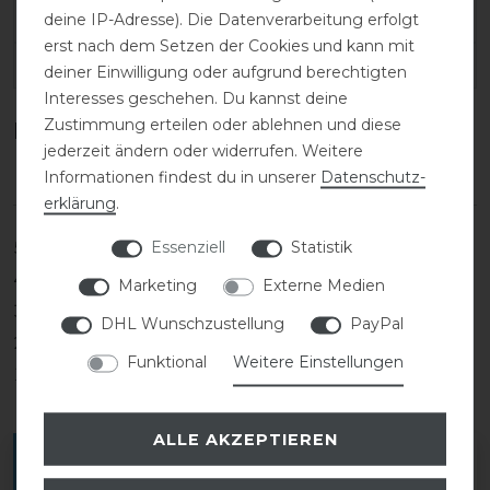
SKU:
PIK-172100-380-290-35/35-40
deine IP-Adresse). Die Datenverarbeitung erfolgt
erst nach dem Setzen der Cookies und kann mit
EAN:
4060795176591
deiner Einwilligung oder aufgrund berechtigten
Interesses geschehen. Du kannst deine
Zustimmung erteilen oder ablehnen und diese
Kundenrezensionen
(0)
jederzeit ändern oder widerrufen. Weitere
Informationen findest du in unserer
Daten­schutz­
erklärung
.
Essenziell
Statistik
5
0
4
0
Marketing
Externe Medien
3
0
DHL Wunschzustellung
PayPal
2
0
Funktional
Weitere Einstellungen
1
0
ALLE AKZEPTIEREN
Melde dich an, um eine Kundenrezension zu