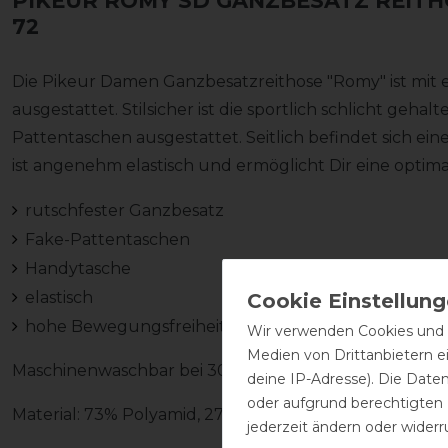
PIKEUR ROMY SD GANZBESATZ REIT
72
Die Pikeur Damen Ganzbesatzreithose "Romy" ist mit e
ausgestattet. Stilsicher ist die sportlich schlicht geha
Pattentaschen ausgestattet. Seitlich befindet sich ein
ist angenehm elastisch und ermöglicht Dir eine optim
rutschfester Ganzbesatz
Fake-Pattentaschen
Handytasche
elastisch
hohe Bewegungsfreiheit
Wir verwenden Cookies und ä
Medien von Drittanbietern e
Maschinenwaschbar bei 30 Grad im Schonwaschgang. B
deine IP-Adresse). Die Date
oder aufgrund berechtigten
Material: 73% Polyamid, 27% Elasthan
jederzeit ändern oder widerr