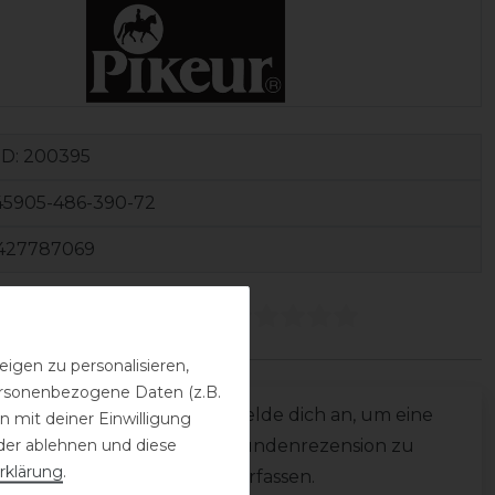
ID:
200395
45905-486-390-72
427787069
ezensionen
(0)
igen zu personalisieren,
personenbezogene Daten (z.B.
0
Melde dich an, um eine
 mit deiner Einwilligung
0
der ablehnen und diese
Kundenrezension zu
0
rklärung
.
verfassen.