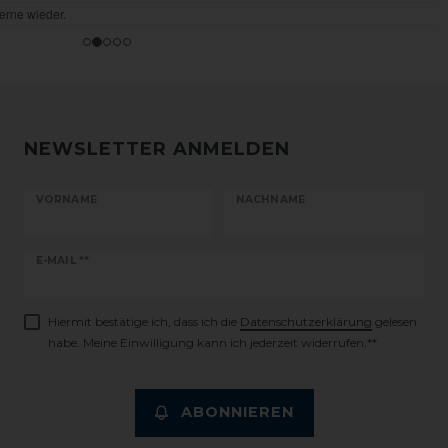
NEWSLETTER ANMELDEN
VORNAME
NACHNAME
Newsletter
E-MAIL **
Honig
Hiermit bestätige ich, dass ich die
Daten­schutz­erklärung
gelesen
habe. Meine Einwilligung kann ich jederzeit widerrufen.**
ABONNIEREN