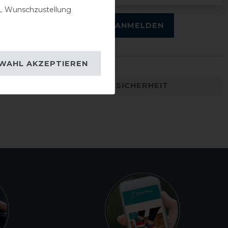
0
 Wunschzustellung
0
ANMELDEN
WAHL AKZEPTIEREN
DETAILS ZUR PRODUKTSICHERHEIT