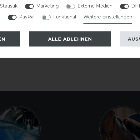
2
Statistik
Marketing
Externe Medien
DHL
1
PayPal
Funktional
Weitere Einstellungen
EN
ALLE ABLEHNEN
AUS