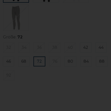
Größe:
72
32
34
36
38
40
42
44
46
68
72
76
80
84
88
92