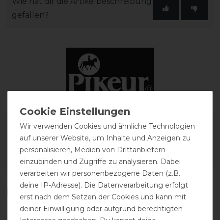
Wie hat dir die Artikelbeschreibung
gefallen?
Varianten-ID:
200248
Wir verwenden Cookies und ähnliche Technologien
auf unserer Website, um Inhalte und Anzeigen zu
SKU:
PIK-145507-402-010-32
personalisieren, Medien von Drittanbietern
einzubinden und Zugriffe zu analysieren. Dabei
EAN:
4062427784723
verarbeiten wir personenbezogene Daten (z.B.
deine IP-Adresse). Die Datenverarbeitung erfolgt
Kundenrezensionen
(0)
erst nach dem Setzen der Cookies und kann mit
deiner Einwilligung oder aufgrund berechtigten