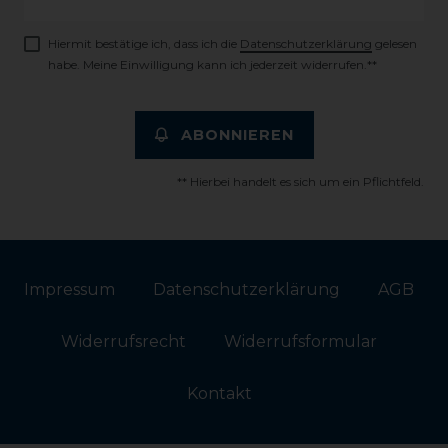
Honig
Hiermit bestätige ich, dass ich die
Daten­schutz­erklärung
gelesen
habe. Meine Einwilligung kann ich jederzeit widerrufen.**
ABONNIEREN
** Hierbei handelt es sich um ein Pflichtfeld.
Impressum
Daten­schutz­erklärung
AGB
Widerrufs­recht
Widerrufs­formular
Kontakt