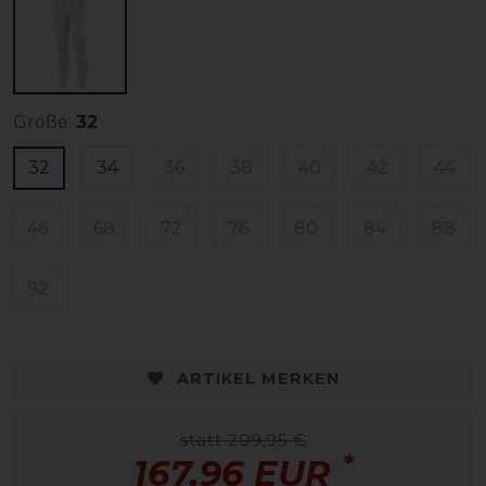
Größe:
32
32
34
36
38
40
42
44
46
68
72
76
80
84
88
92
ARTIKEL MERKEN
statt 209,95 €
*
167,96 EUR