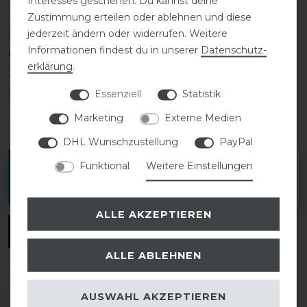
Interesses geschehen. Du kannst deine
Zustimmung erteilen oder ablehnen und diese
5
0
jederzeit ändern oder widerrufen. Weitere
Informationen findest du in unserer
Daten­schutz­
4
0
erklärung
.
3
0
2
0
Essenziell
Statistik
1
0
Marketing
Externe Medien
DHL Wunschzustellung
PayPal
Funktional
Weitere Einstellungen
Melde dich an, um eine Kundenrezension zu
verfassen.
ALLE AKZEPTIEREN
ANMELDEN
ALLE ABLEHNEN
AUSWAHL AKZEPTIEREN
DETAILS ZUR PRODUKTSICHERHEIT