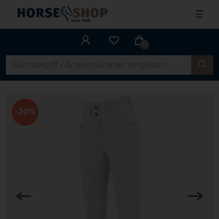
☰
0
-20%