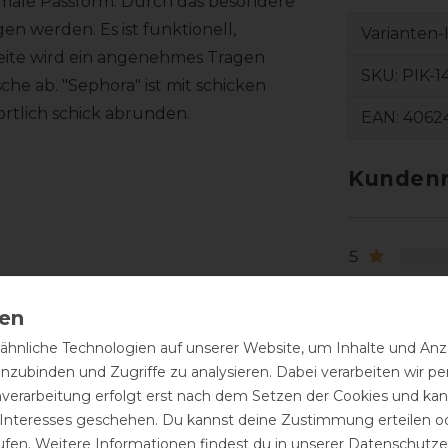
male Passform. Durch das besondere
en werden. Es ist funktionell,
Varianten-
eite wird ein angenehmes Tragen
SKU:
PIK-1
sche ab. "Sephora" ist mit schicken
ortlich schick abrunden.
EAN:
4062
Kundenr
5
4
3
2
hnliche Technologien auf unserer Website, um Inhalte und Anze
inzubinden und Zugriffe zu analysieren. Dabei verarbeiten wir 
1
nverarbeitung erfolgt erst nach dem Setzen der Cookies und kann
 Interesses geschehen. Du kannst deine Zustimmung erteilen o
itte nicht im Trockner trocknen.
ufen. Weitere Informationen findest du in unserer
Daten­schutz­e