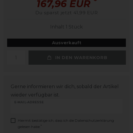
*
167,96 EUR
Du sparst jetzt 41,99 EUR
Inhalt
1
Stück
Ausverkauft
IN DEN WARENKORB
Gerne informieren wir dich, sobald der Artikel
wieder verfügbar ist.
E-MAIL-ADRESSE
Hiermit bestätige ich, dass ich die
Daten­schutz­erklärung
*
gelesen habe.