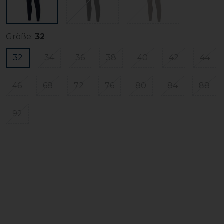
Größe:
32
32
34
36
38
40
42
44
46
68
72
76
80
84
88
92