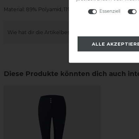
Material: 89% Polyamid, 11% Elasthan
Essenziell
Wie hat dir die Artikelbeschreibung gefallen?
ALLE AKZEPTIER
Diese Produkte könnten dich auch int