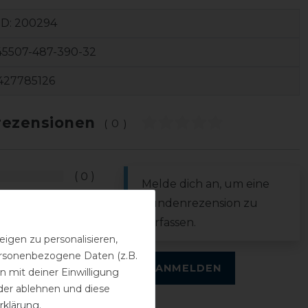
ID:
200294
45507-487-390-32
427785126
ezensionen
(0)
0
Melde dich an, um eine
0
Kundenrezension zu
0
verfassen.
0
igen zu personalisieren,
personenbezogene Daten (z.B.
0
ANMELDEN
 mit deiner Einwilligung
der ablehnen und diese
rklärung
.