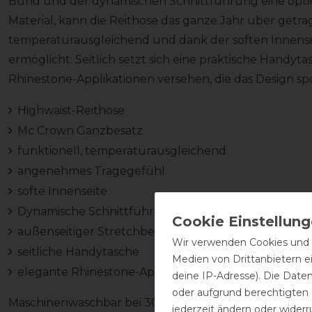
Bund und der dynamischen Schnittführung eine opti
Material, kann die Reithose das ganze Jahr über getrag
temperaturausgleichend und dank der soften Innens
ermöglicht. Seitlich setzt sich eine praktische Handyta
Rhinestone-Applikationen versehen, die das Design sp
Highwaist-Reithose
Mc Crown Ganzbesatz
funktionell, temperaturausgleichend
angenehmes Tragegefühl
softe Innenseite
Dynamische Schnittführung
außenseitiger Stretchbeinabschluss
Wir verwenden Cookies und ä
seitliche Handytasche
Medien von Drittanbietern e
elegante Rhinestone-Applikationen
deine IP-Adresse). Die Date
oder aufgrund berechtigten
Maschinenwaschbar bei 30 Grad im Schonwaschgang. B
jederzeit ändern oder widerr