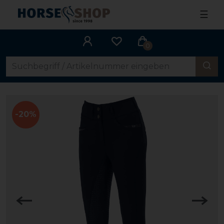
☰
0
-20%