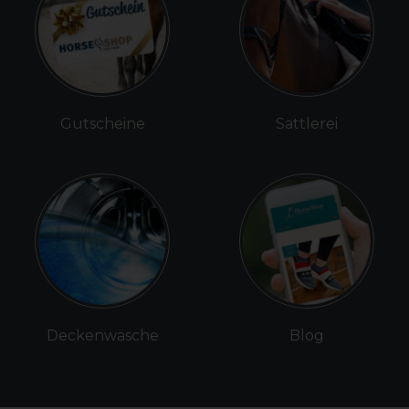
Gutscheine
Sattlerei
Deckenwäsche
Blog