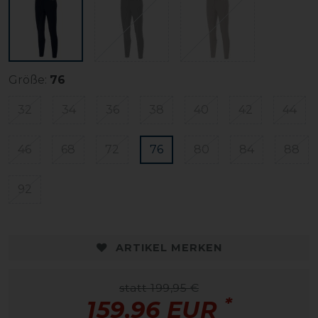
Größe:
76
32
34
36
38
40
42
44
46
68
72
76
80
84
88
92
ARTIKEL MERKEN
statt 199,95 €
*
159,96 EUR