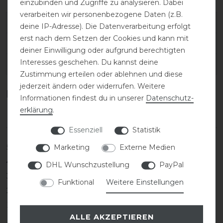
einzubinden und Zugriffe zu analysieren. Dabei
verarbeiten wir personenbezogene Daten (z.B.
Varianten-ID:
200242
deine IP-Adresse). Die Datenverarbeitung erfolgt
erst nach dem Setzen der Cookies und kann mit
SKU:
PIK-145506-487-390-76
deiner Einwilligung oder aufgrund berechtigten
Interesses geschehen. Du kannst deine
EAN:
4062427784679
Zustimmung erteilen oder ablehnen und diese
jederzeit ändern oder widerrufen. Weitere
Kundenrezensionen
(0)
Informationen findest du in unserer
Daten­schutz­
erklärung
.
Essenziell
Statistik
Marketing
Externe Medien
5
0
4
0
DHL Wunschzustellung
PayPal
3
0
Funktional
Weitere Einstellungen
2
0
1
0
ALLE AKZEPTIEREN