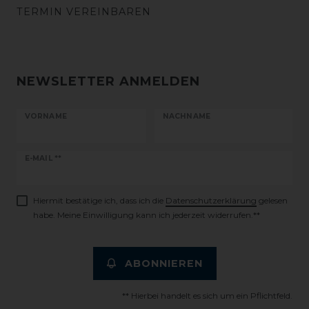
TERMIN VEREINBAREN
NEWSLETTER ANMELDEN
VORNAME
NACHNAME
Newsletter
E-MAIL **
Honig
Hiermit bestätige ich, dass ich die
Daten­schutz­erklärung
gelesen
habe. Meine Einwilligung kann ich jederzeit widerrufen.**
ABONNIEREN
** Hierbei handelt es sich um ein Pflichtfeld.