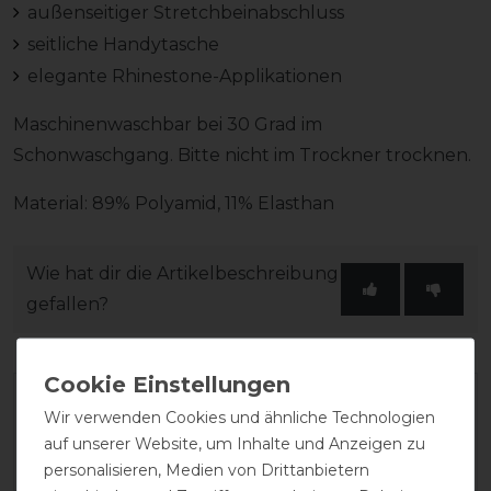
außenseitiger Stretchbeinabschluss
seitliche Handytasche
elegante Rhinestone-Applikationen
Maschinenwaschbar bei 30 Grad im
Schonwaschgang. Bitte nicht im Trockner trocknen.
Material: 89% Polyamid, 11% Elasthan
Wie hat dir die Artikelbeschreibung
gefallen?
Wir verwenden Cookies und ähnliche Technologien
auf unserer Website, um Inhalte und Anzeigen zu
personalisieren, Medien von Drittanbietern