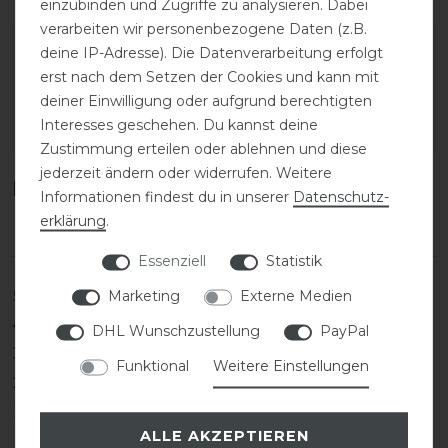
einzubinden und Zugriffe zu analysieren. Dabei
verarbeiten wir personenbezogene Daten (z.B.
Varianten-ID:
200246
deine IP-Adresse). Die Datenverarbeitung erfolgt
erst nach dem Setzen der Cookies und kann mit
SKU:
PIK-145506-487-390-92
deiner Einwilligung oder aufgrund berechtigten
Interesses geschehen. Du kannst deine
EAN:
4062427784716
Zustimmung erteilen oder ablehnen und diese
jederzeit ändern oder widerrufen. Weitere
Kundenrezensionen
(0)
Informationen findest du in unserer
Daten­schutz­
erklärung
.
Essenziell
Statistik
Marketing
Externe Medien
5
0
4
0
DHL Wunschzustellung
PayPal
3
0
Funktional
Weitere Einstellungen
2
0
1
0
ALLE AKZEPTIEREN