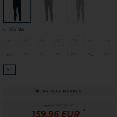
Größe:
92
32
34
36
38
40
42
44
46
68
72
76
80
84
88
92
ARTIKEL MERKEN
statt 199,95 €
*
159,96 EUR