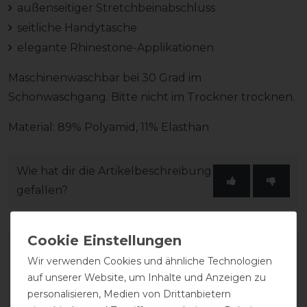
außenseitiger Stretchbeinabschluss
seitliche Handytasche
elegante Rhinestone-Applikationen
Maschinenwaschbar bei 30 Grad im
Schonwaschgang. Bitte nicht im Trockner trocknen.
Material: 89% Polyamid, 11% Elasthan
Wie hat dir die Artikelbeschreibung
gefallen?
Wir verwenden Cookies und ähnliche Technologien
auf unserer Website, um Inhalte und Anzeigen zu
personalisieren, Medien von Drittanbietern