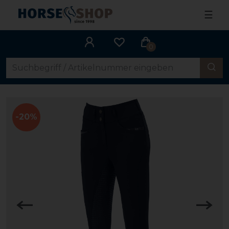
☰
0
-20%