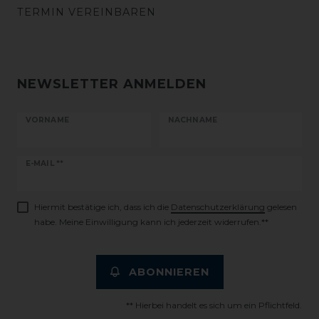
TERMIN VEREINBAREN
NEWSLETTER ANMELDEN
VORNAME
NACHNAME
Newsletter
E-MAIL **
Honig
Hiermit bestätige ich, dass ich die
Daten­schutz­erklärung
gelesen
habe. Meine Einwilligung kann ich jederzeit widerrufen.**
ABONNIEREN
** Hierbei handelt es sich um ein Pflichtfeld.