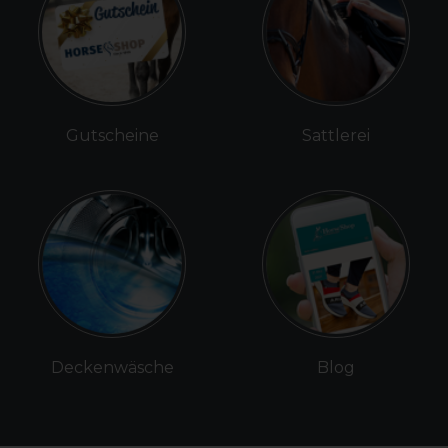
Gutscheine
Sattlerei
Deckenwäsche
Blog