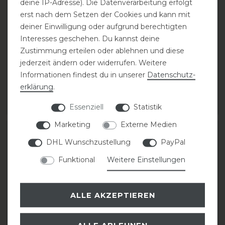
deine IP-Adresse). Die Datenverarbeitung erfolgt
erst nach dem Setzen der Cookies und kann mit
Euroriding Jodhpur
Euroriding Dijon
deiner Einwilligung oder aufgrund berechtigten
Stiefelette Konik mit
Jodhpur Stiefelette
Interesses geschehen. Du kannst deine
Zehenschutzkappe
Zustimmung erteilen oder ablehnen und diese
jederzeit ändern oder widerrufen. Weitere
62,95 € *
94,50 € *
Informationen findest du in unserer
Daten­schutz­
erklärung
.
1
Paar
ARTIKEL MERKEN
ARTIKEL MERKEN
Essenziell
Statistik
Marketing
Externe Medien
-10%
-10%
DHL Wunschzustellung
PayPal
Funktional
Weitere Einstellungen
ALLE AKZEPTIEREN