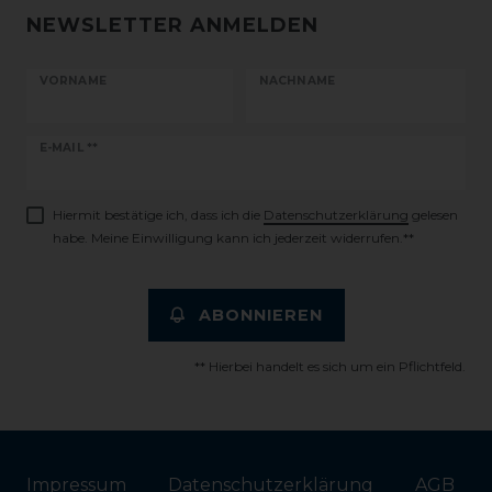
NEWSLETTER ANMELDEN
VORNAME
NACHNAME
Newsletter
E-MAIL **
Honig
Hiermit bestätige ich, dass ich die
Daten­schutz­erklärung
gelesen
habe. Meine Einwilligung kann ich jederzeit widerrufen.**
ABONNIEREN
** Hierbei handelt es sich um ein Pflichtfeld.
Impressum
Daten­schutz­erklärung
AGB