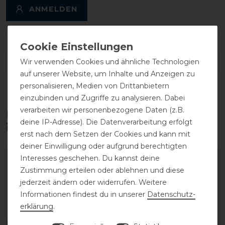
ANMELDEN
Wir verwenden Cookies und ähnliche Technologien
DETAILS ZUR PRODUKTSICHERHEIT
auf unserer Website, um Inhalte und Anzeigen zu
personalisieren, Medien von Drittanbietern
einzubinden und Zugriffe zu analysieren. Dabei
verarbeiten wir personenbezogene Daten (z.B.
Diese Produkte könnten dich auch
deine IP-Adresse). Die Datenverarbeitung erfolgt
interessieren
erst nach dem Setzen der Cookies und kann mit
deiner Einwilligung oder aufgrund berechtigten
Interesses geschehen. Du kannst deine
-20%
Zustimmung erteilen oder ablehnen und diese
jederzeit ändern oder widerrufen. Weitere
Informationen findest du in unserer
Daten­schutz­
erklärung
.