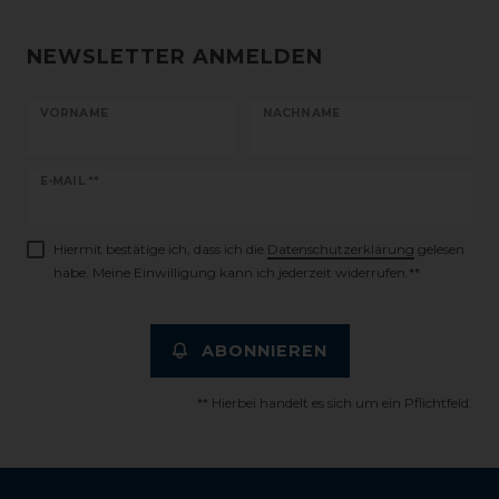
NEWSLETTER ANMELDEN
VORNAME
NACHNAME
Newsletter
E-MAIL **
Honig
Hiermit bestätige ich, dass ich die
Daten­schutz­erklärung
gelesen
habe. Meine Einwilligung kann ich jederzeit widerrufen.**
ABONNIEREN
** Hierbei handelt es sich um ein Pflichtfeld.