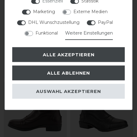
Essenziell
Statistik
Marketing
Externe Medien
DHL Wunschzustellung
PayPal
Euroriding Dijon
USG Happy Ride
Jodhpur Stiefelette
Paddock Stiefelette
Funktional
Weitere Einstellungen
62,95 € *
statt 68,50 €
54,80 € *
ALLE AKZEPTIEREN
1
Paar
ALLE ABLEHNEN
ARTIKEL MERKEN
ARTIKEL MERKEN
-10%
-10%
AUSWAHL AKZEPTIEREN