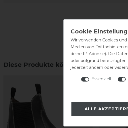
Wir verwenden Cookies und ä
Medien von Drittanbietern e
deine IP-Adresse). Die Date
oder aufgrund berechtigten
Diese Produkte könnten dich auch int
jederzeit ändern oder widerr
Essenziell
-10%
ALLE AKZEPTIER