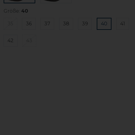
Größe:
40
35
36
37
38
39
40
41
42
43