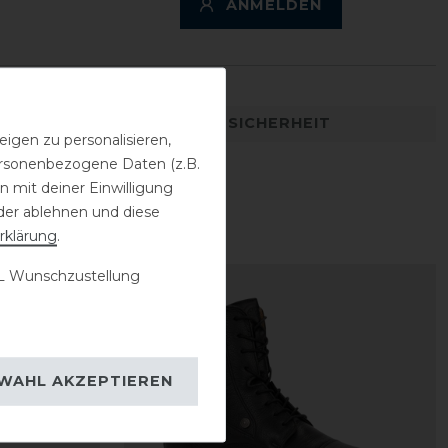
ANMELDEN
DETAILS ZUR PRODUKTSICHERHEIT
igen zu personalisieren,
personenbezogene Daten (z.B.
 mit deiner Einwilligung
der ablehnen und diese
rklärung
.
 Wunschzustellung
-10%
WAHL AKZEPTIEREN