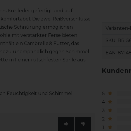
ches Kuhleder gefertigt und auf
s komfortabel. Die zwei Reißverschlüsse
lastische Schnürung ermöglichen
Varianten-
hle mit verstärkter Ferse bieten
SKU:
BR-5
nthält ein Cambrelle® Futter, das
nahezu unempfindlich gegen Schimmel
EAN:
8714
lette mit einer rutschfesten Sohle aus
Kundenr
5
rch Feuchtigkeit und Schimmel
4
3
2
1