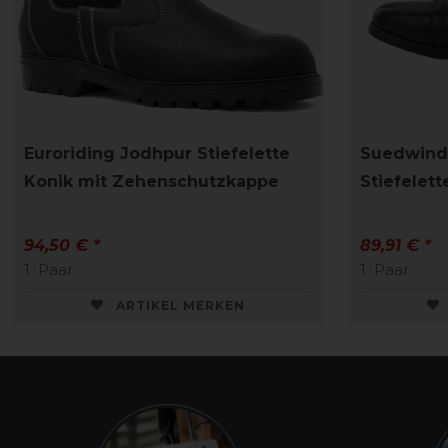
Euroriding Jodhpur Stiefelette
Suedwind 
Konik mit Zehenschutzkappe
Stiefelett
94,50 € *
89,91 € *
1
Paar
1
Paar
ARTIKEL MERKEN