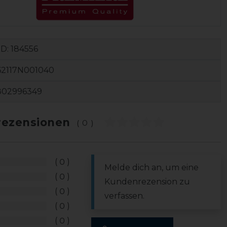
ID:
184556
62117N001040
802996349
ezensionen
(0)
0
Melde dich an, um eine
0
Kundenrezension zu
0
verfassen.
0
0