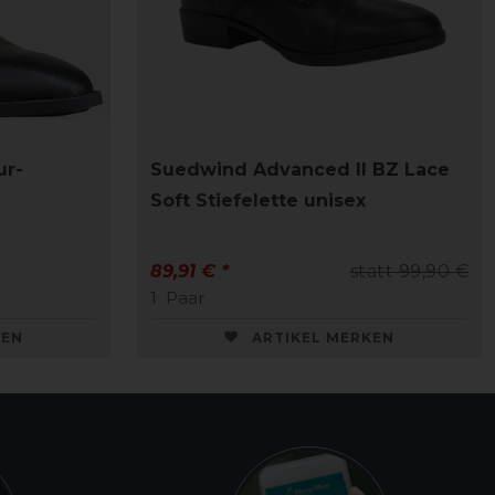
ur-
Suedwind Advanced II BZ Lace
Soft Stiefelette unisex
89,91 € *
statt 99,90 €
1
Paar
KEN
ARTIKEL MERKEN