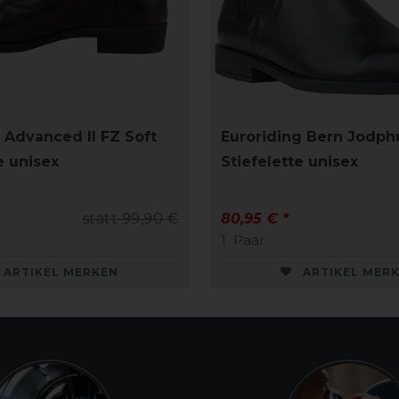
Advanced II FZ Soft
Euroriding Bern Jodph
e unisex
Stiefelette unisex
statt 99,90 €
80,95 € *
1
Paar
ARTIKEL MERKEN
ARTIKEL MER