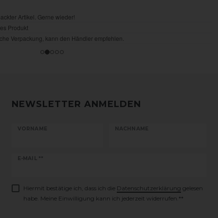
NEWSLETTER ANMELDEN
VORNAME
NACHNAME
Newsletter
E-MAIL **
Honig
Hiermit bestätige ich, dass ich die
Daten­schutz­erklärung
gelesen
habe. Meine Einwilligung kann ich jederzeit widerrufen.**