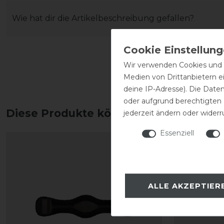
Wie hat dir die Artikelbeschreibung gefallen?
Wir verwenden Cookies und ä
Medien von Drittanbietern e
deine IP-Adresse). Die Date
oder aufgrund berechtigten
Diese Produkte könnten dich auch int
jederzeit ändern oder widerr
Essenziell
ALLE AKZEPTIER