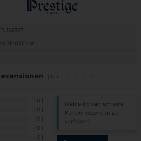
ID:
196367
3A15100130100
ezensionen
(0)
0
Melde dich an, um eine
0
Kundenrezension zu
0
verfassen.
0
0