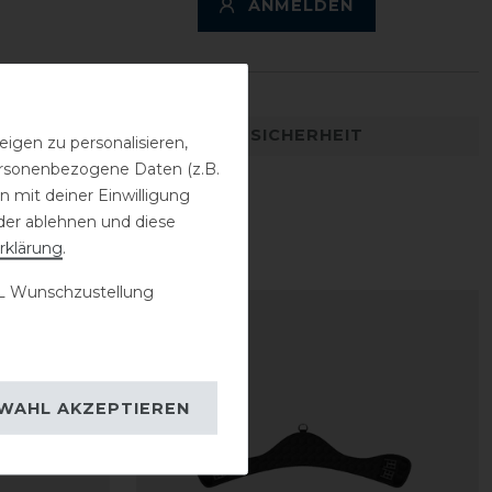
ANMELDEN
DETAILS ZUR PRODUKTSICHERHEIT
igen zu personalisieren,
personenbezogene Daten (z.B.
 mit deiner Einwilligung
der ablehnen und diese
rklärung
.
 Wunschzustellung
WAHL AKZEPTIEREN