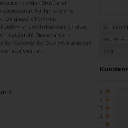
novativen, runden Brustteller
t ausgestattet. Mit ihm wird eine
. Die spezielle Form des
l und innen durch drei ovale Einsätze
Varianten-
 Tragegefühl. Dies schafft ein
SKU:
PRE-
eiden Seiten ist der Gurt mit elastischen
urten ausgestattet.
EAN:
Kundenr
5
rteilt
4
3
2
1