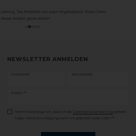
NEWSLETTER ANMELDEN
VORNAME
NACHNAME
Newsletter
E-MAIL **
Honig
Hiermit bestätige ich, dass ich die
Daten­schutz­erklärung
gelesen
habe. Meine Einwilligung kann ich jederzeit widerrufen.**