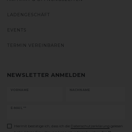
LADENGESCHÄFT
EVENTS
TERMIN VEREINBAREN
NEWSLETTER ANMELDEN
VORNAME
NACHNAME
Newsletter
E-MAIL **
Honig
Hiermit bestätige ich, dass ich die
Daten­schutz­erklärung
gelesen