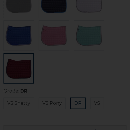
Größe:
DR
VS Shetty
VS Pony
DR
VS