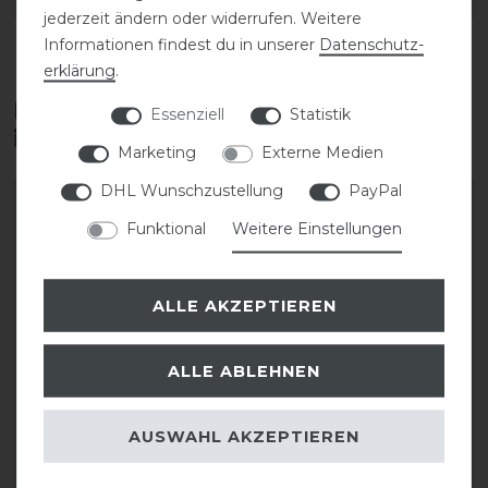
jederzeit ändern oder widerrufen. Weitere
Informationen findest du in unserer
Daten­schutz­
erklärung
.
Diese Produkte könnten dich auch
Essenziell
Statistik
interessieren
Marketing
Externe Medien
DHL Wunschzustellung
PayPal
Funktional
Weitere Einstellungen
ALLE AKZEPTIEREN
ALLE ABLEHNEN
QHP Q-Cross
QHP Q-Cross
AUSWAHL AKZEPTIEREN
Schabracke Eldorado
Schabracke Eldorado