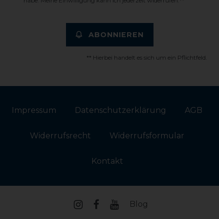
habe. Meine Einwilligung kann ich jederzeit widerrufen.**
ABONNIEREN
** Hierbei handelt es sich um ein Pflichtfeld.
Impressum
Daten­schutz­erklärung
AGB
Widerrufs­recht
Widerrufs­formular
Kontakt
Blog