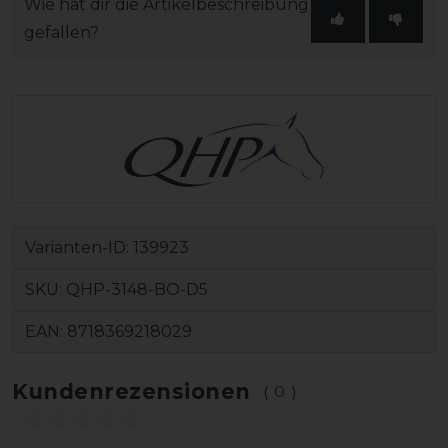
Wie hat dir die Artikelbeschreibung
gefallen?
Varianten-ID:
139923
SKU:
QHP-3148-BO-D5
EAN:
8718369218029
Kundenrezensionen
(0)