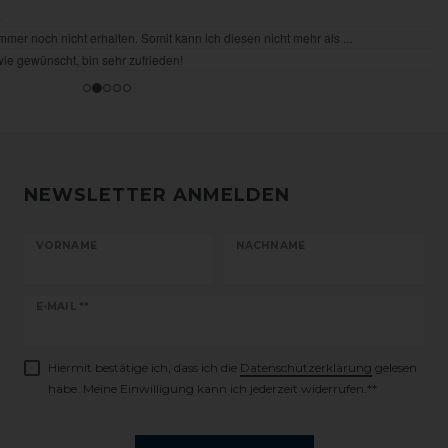
NEWSLETTER ANMELDEN
VORNAME
NACHNAME
Newsletter
E-MAIL **
Honig
Hiermit bestätige ich, dass ich die
Daten­schutz­erklärung
gelesen
habe. Meine Einwilligung kann ich jederzeit widerrufen.**