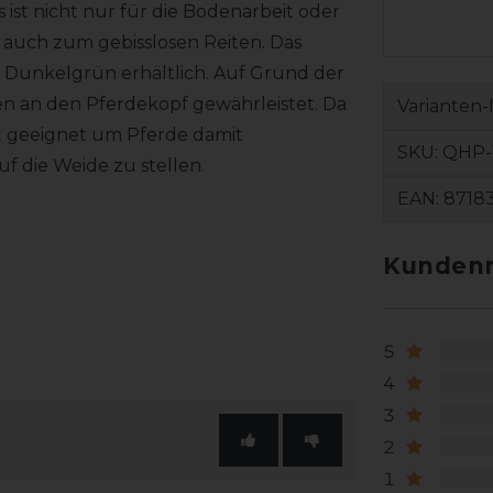
s ist nicht nur für die Bodenarbeit oder
 auch zum gebisslosen Reiten. Das
d Dunkelgrün erhältlich. Auf Grund der
ssen an den Pferdekopf gewährleistet. Da
Varianten-
cht geeignet um Pferde damit
SKU:
QHP-1
f die Weide zu stellen.
EAN:
8718
Kundenr
5
4
3
2
1