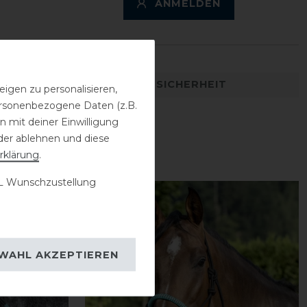
ANMELDEN
DETAILS ZUR PRODUKTSICHERHEIT
igen zu personalisieren,
personenbezogene Daten (z.B.
 mit deiner Einwilligung
der ablehnen und diese
rklärung
.
 Wunschzustellung
WAHL AKZEPTIEREN