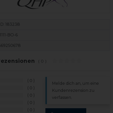
ID:
183238
111-BO-6
369250678
ezensionen
(0)
0
Melde dich an, um eine
0
Kundenrezension zu
0
verfassen.
0
0