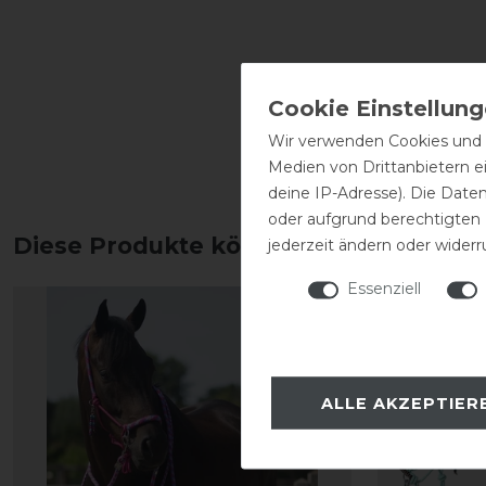
Wir verwenden Cookies und ä
Medien von Drittanbietern e
deine IP-Adresse). Die Date
oder aufgrund berechtigten
Diese Produkte könnten dich auch int
jederzeit ändern oder widerr
Essenziell
ALLE AKZEPTIER